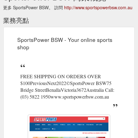
更多 SportsPower BSW。 訪問
http://www.sportspowerbsw.com.au
業務亮點
SportsPower BSW - Your online sports
shop
FREE SHIPPING ON ORDERS OVER
$100PreviousNext2022©SportsPower BSW75
Bridge StreetBenallaVictoria3672Australia Call:
(03) 5822 1950www.sportspowerbsw.com.au