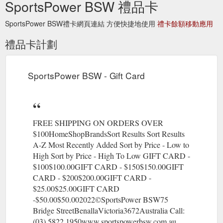
SportsPower BSW 禮品卡
SportsPower BSW禮卡網頁連結 方便快捷地使用
禮卡餘額移動應用
禮品卡計劃
SportsPower BSW - Gift Card
FREE SHIPPING ON ORDERS OVER
$100HomeShopBrandsSort Results Sort Results
A-Z Most Recently Added Sort by Price - Low to
High Sort by Price - High To Low GIFT CARD -
$100$100.00GIFT CARD - $150$150.00GIFT
CARD - $200$200.00GIFT CARD -
$25.00$25.00GIFT CARD
-$50.00$50.002022©SportsPower BSW75
Bridge StreetBenallaVictoria3672Australia Call:
(03) 5822 1950www.sportspowerbsw.com.au