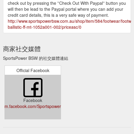
check out by pressing the ''Check Out With Paypal'' button you
will then be lead to the Paypal portal where you can add your
credit card details, this is a very safe way of payment.
http://www.sportspowerbsw.com.au/shop/item/584/footwear/footwe
ballistic-ff-mt-1052a001-002/priceasc/0
商家社交媒體
SportsPower BSW 的社交媒體連結
Official Facebook
Facebook
m.facebook.com/Sportspowerbenalla.shepparton/