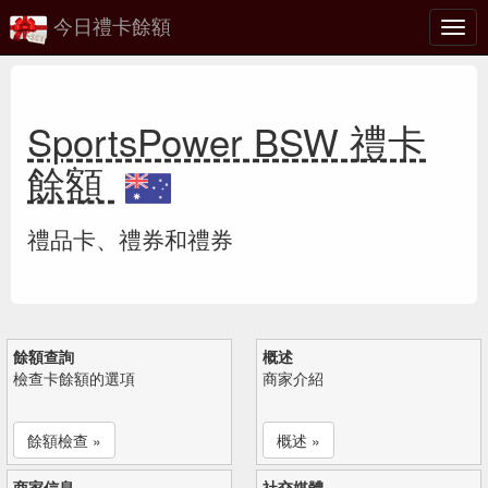
今日禮卡餘額
切
換
SportsPower BSW 禮卡
餘額
禮品卡、禮券和禮券
餘額查詢
概述
檢查卡餘額的選項
商家介紹
餘額檢查 »
概述 »
商家信息
社交媒體