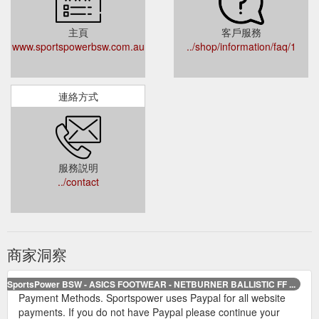
主頁
客戶服務
www.sportspowerbsw.com.au
../shop/information/faq/1
連絡方式
服務説明
../contact
商家洞察
SportsPower BSW - ASICS FOOTWEAR - NETBURNER BALLISTIC FF ...
Payment Methods. Sportspower uses Paypal for all website
payments. If you do not have Paypal please continue your