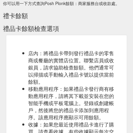
你可以用一下方式查詢Posh Plonk餘額：商家服務台或收款處。
voucher @ Posh Plonk on Main or in our online store…. Posh
Plonk Gift Voucher quantity. Add to cart. SKU: N/A Category:
禮卡餘額
Gift Cards.
https://poshplonk.com.au/product/gift-voucher/
禮品卡餘額檢查選項
店內：將禮品卡帶到發行禮品卡的零售
商或餐廳的實體店位置。聯繫店員或收
銀員，請求協助檢查餘額。他們通常可
以掃描或手動輸入禮品卡號以提供當前
餘額。
移動應用程序：如果禮品卡發行商有移
動應用程序，請將其下載並安裝在您的
智能手機或平板電腦上。登錄或創建帳
戶，然後將您的禮品卡添加到應用程
序。該應用程序應顯示可用餘額。
收據：如果您最近使用禮品卡進行了購
買，請查看收據。有些收據顯示每次交