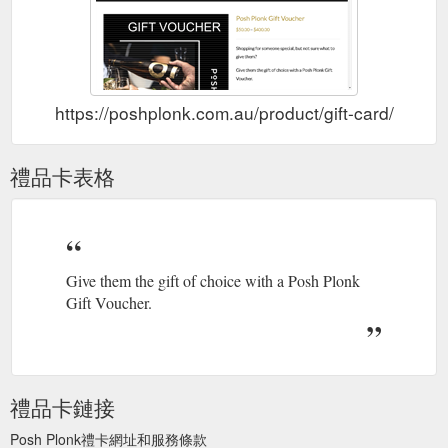
https://poshplonk.com.au/product/gift-card/
禮品卡表格
Give them the gift of choice with a Posh Plonk
Gift Voucher.
禮品卡鏈接
Posh Plonk禮卡網址和服務條款