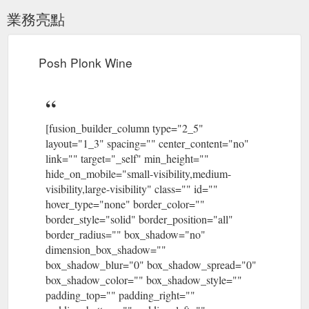
業務亮點
Posh Plonk Wine
[fusion_builder_column type="2_5"
layout="1_3" spacing="" center_content="no"
link="" target="_self" min_height=""
hide_on_mobile="small-visibility,medium-
visibility,large-visibility" class="" id=""
hover_type="none" border_color=""
border_style="solid" border_position="all"
border_radius="" box_shadow="no"
dimension_box_shadow=""
box_shadow_blur="0" box_shadow_spread="0"
box_shadow_color="" box_shadow_style=""
padding_top="" padding_right=""