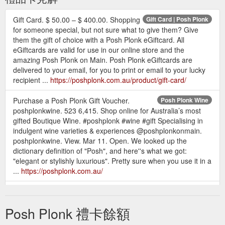
Gift Card. $ 50.00 – $ 400.00. Shopping
Gift Card | Posh Plonk
for someone special, but not sure what to give them? Give
them the gift of choice with a Posh Plonk eGiftcard. All
eGiftcards are valid for use in our online store and the
amazing Posh Plonk on Main. Posh Plonk eGiftcards are
delivered to your email, for you to print or email to your lucky
recipient ...
https://poshplonk.com.au/product/gift-card/
Purchase a Posh Plonk Gift Voucher.
Posh Plonk Wine
poshplonkwine. 523 6,415. Shop online for Australia’s most
gifted Boutique Wine. #poshplonk #wine #gift Specialising in
indulgent wine varieties & experiences @poshplonkonmain.
poshplonkwine. View. Mar 11. Open. We looked up the
dictionary definition of "Posh", and here''s what we got:
"elegant or stylishly luxurious". Pretty sure when you use it in a
...
https://poshplonk.com.au/
Posh Plonk Gift Voucher. $
Posh Plonk Gift Voucher | Posh Plonk
50.00 – $ 400.00. Shopping for someone special, but not sure
Posh Plonk 禮卡餘額
what to give them? Give them the gift of choice with a Posh
Plonk Gift Voucher. Your lucky recipient can redeem their