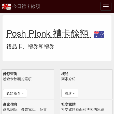
今日禮卡餘額
切
換
Posh Plonk 禮卡餘額
禮品卡、禮券和禮券
餘額查詢
概述
檢查卡餘額的選項
商家介紹
餘額檢查 »
概述 »
商家信息
社交媒體
商店網站、聯繫電話、 位置
社交媒體頁面和博客的連結