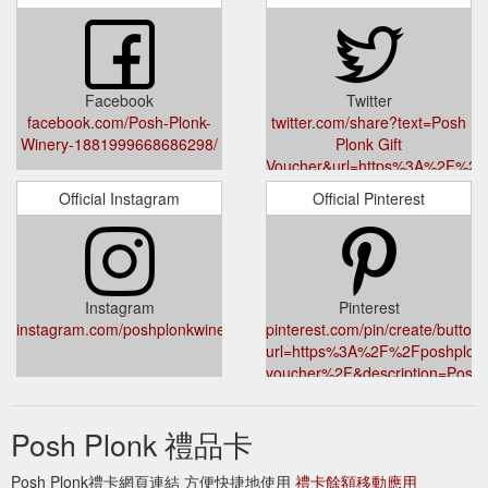
Facebook
Twitter
facebook.com/Posh-Plonk-
twitter.com/share?text=Posh
Winery-1881999668686298/
Plonk Gift
Voucher&url=https%3A%2F%2Fp
voucher%2F
Official Instagram
Official Pinterest
Instagram
Pinterest
instagram.com/poshplonkwine/
pinterest.com/pin/create/button/
url=https%3A%2F%2Fposhplonk
voucher%2F&description=Pos
content%2Fuploads%2F2022%
Shot-2022-03-09-at-4.20.15-
Posh Plonk 禮品卡
PM.png
Posh Plonk禮卡網頁連結 方便快捷地使用
禮卡餘額移動應用