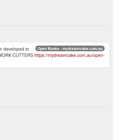
 developed to
Open Books - mydreamcake.com.au
PATCHWORK CUTTERS
https://mydreamcake.com.au/open-