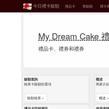
今日禮卡餘額
禮品卡
查餘額
禮卡
My Dream Cak
禮品卡、禮券和禮券
餘額查詢
概述
檢查卡餘額的選項
商家介
餘額檢查 »
概述 »
禮品卡詳細資訊
使用者