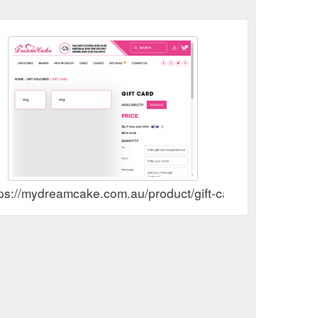
tps://mydreamcake.com.au/product/gift-card/