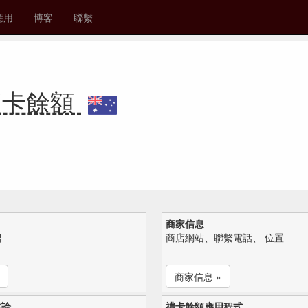
應用
博客
聯繫
e 禮卡餘額
商家信息
紹
商店網站、聯繫電話、 位置
商家信息 »
評論
禮卡餘額應用程式