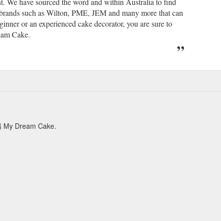
t. We have sourced the word and within Australia to find
ock brands such as Wilton, PME, JEM and many more that can
inner or an experienced cake decorator, you are sure to
ream Cake.
Dream Cake.