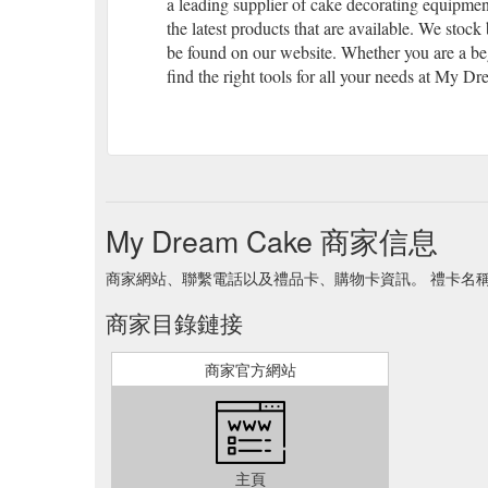
a leading supplier of cake decorating equipmen
the latest products that are available. We st
be found on our website. Whether you are a beg
find the right tools for all your needs at My D
My Dream Cake 商家信息
商家網站、聯繫電話以及禮品卡、購物卡資訊。 禮卡名稱 My 
商家目錄鏈接
商家官方網站
主頁