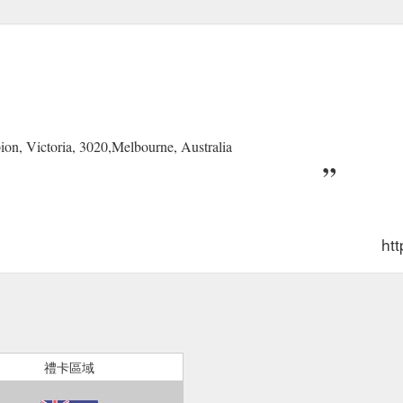
n, Victoria, 3020,Melbourne, Australia
ht
禮卡區域