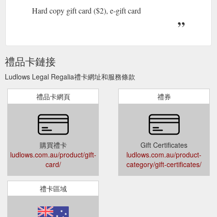
Hard copy gift card ($2), e-gift card
禮品卡鏈接
Ludlows Legal Regalia禮卡網址和服務條款
禮品卡網頁
禮券
購買禮卡
Gift Certificates
ludlows.com.au/product/gift-
ludlows.com.au/product-
card/
category/gift-certificates/
禮卡區域