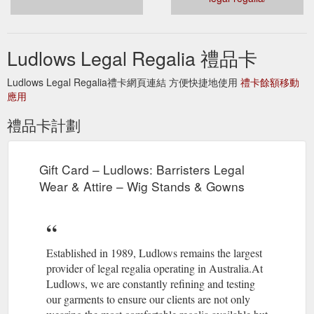
Ludlows Legal Regalia 禮品卡
Ludlows Legal Regalia禮卡網頁連結 方便快捷地使用
禮卡餘額移動
應用
禮品卡計劃
Gift Card – Ludlows: Barristers Legal
Wear & Attire – Wig Stands & Gowns
Established in 1989, Ludlows remains the largest
provider of legal regalia operating in Australia.At
Ludlows, we are constantly refining and testing
our garments to ensure our clients are not only