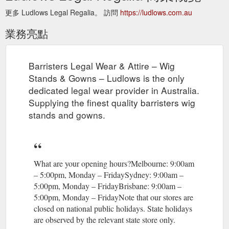
更多 Ludlows Legal Regalia。 訪問
https://ludlows.com.au
業務亮點
Barristers Legal Wear & Attire – Wig
Stands & Gowns – Ludlows is the only
dedicated legal wear provider in Australia.
Supplying the finest quality barristers wig
stands and gowns.
What are your opening hours?Melbourne: 9:00am
– 5:00pm, Monday – FridaySydney: 9:00am –
5:00pm, Monday – FridayBrisbane: 9:00am –
5:00pm, Monday – FridayNote that our stores are
closed on national public holidays. State holidays
are observed by the relevant state store only.