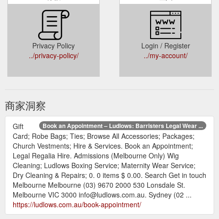
Privacy Policy
Login / Register
../privacy-policy/
../my-account/
商家洞察
Gift
Book an Appointment – Ludlows: Barristers Legal Wear ...
Card; Robe Bags; Ties; Browse All Accessories; Packages;
Church Vestments; Hire & Services. Book an Appointment;
Legal Regalia Hire. Admissions (Melbourne Only) Wig
Cleaning; Ludlows Boxing Service; Maternity Wear Service;
Dry Cleaning & Repairs; 0. 0 items $ 0.00. Search Get in touch
Melbourne Melbourne (03) 9670 2000 530 Lonsdale St.
Melbourne VIC 3000 info@ludlows.com.au. Sydney (02 ...
https://ludlows.com.au/book-appointment/