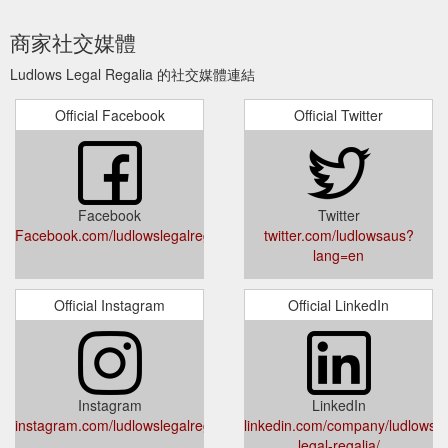
商家社交媒體
Ludlows Legal Regalia 的社交媒體連結
Official Facebook
Official Twitter
Facebook
Twitter
Facebook.com/ludlowslegalregalia
twitter.com/ludlowsaus?
lang=en
Official Instagram
Official LinkedIn
Instagram
LinkedIn
instagram.com/ludlowslegalregalia/
linkedin.com/company/ludlows-
legal-regalia/