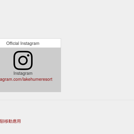
Official Instagram
Instagram
tagram.com/lakehumeresort
額移動應用