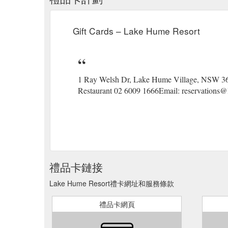
Gift Cards – Lake Hume Resort
1 Ray Welsh Dr, Lake Hume Village, NSW 3
Restaurant 02 6009 1666Email: reservations
禮品卡鏈接
Lake Hume Resort禮卡網址和服務條款
禮品卡網頁