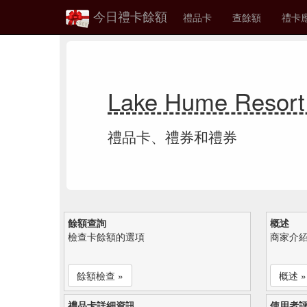
今日禮卡餘額
禮品卡
查餘額
禮卡
Lake Hume Res
禮品卡、禮券和禮券
餘額查詢
概述
檢查卡餘額的選項
商家介
餘額檢查 »
概述 »
禮品卡詳細資訊
使用者