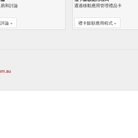
交易和討論
通過移動應用管理禮品卡
評論 »
禮卡餘額應用程式 »
com.au