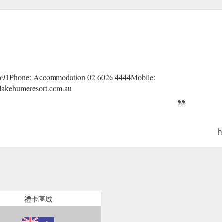
691Phone: Accommodation 02 6026 4444Mobile:
@lakehumeresort.com.au
h
禮卡區域