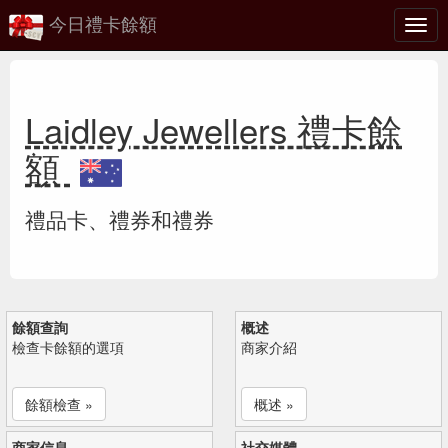
今日禮卡餘額
切
換
Laidley Jewellers 禮卡餘
額
禮品卡、禮券和禮券
餘額查詢
概述
檢查卡餘額的選項
商家介紹
餘額檢查 »
概述 »
商家信息
社交媒體