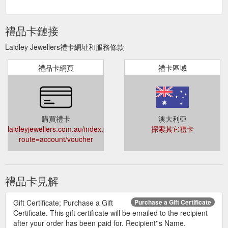
禮品卡鏈接
Laidley Jewellers禮卡網址和服務條款
禮品卡網頁
禮卡區域
購買禮卡
澳大利亞
laidleyjewellers.com.au/index.php?
探索其它禮卡
route=account/voucher
禮品卡見解
Gift Certificate; Purchase a Gift
Purchase a Gift Certificate
Certificate. This gift certificate will be emailed to the recipient
after your order has been paid for. Recipient''s Name.