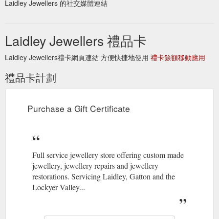
Laidley Jewellers 的社交媒體連結
Laidley Jewellers 禮品卡
Laidley Jewellers禮卡網頁連結 方便快捷地使用
禮卡餘額移動應用
禮品卡計劃
Purchase a Gift Certificate
Full service jewellery store offering custom made
jewellery, jewellery repairs and jewellery
restorations. Servicing Laidley, Gatton and the
Lockyer Valley...