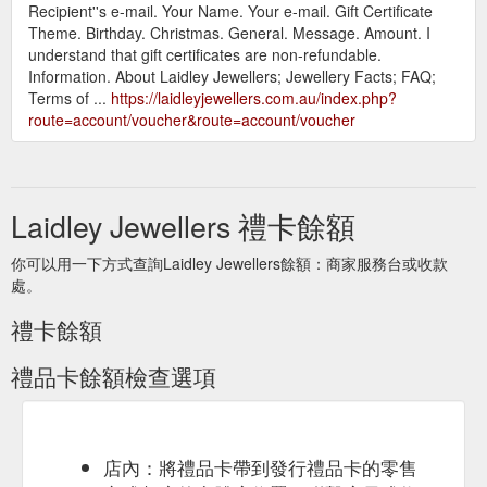
Recipient''s e-mail. Your Name. Your e-mail. Gift Certificate
Theme. Birthday. Christmas. General. Message. Amount. I
understand that gift certificates are non-refundable.
Information. About Laidley Jewellers; Jewellery Facts; FAQ;
Terms of ...
https://laidleyjewellers.com.au/index.php?
route=account/voucher&route=account/voucher
Laidley Jewellers 禮卡餘額
你可以用一下方式查詢Laidley Jewellers餘額：商家服務台或收款
處。
禮卡餘額
禮品卡餘額檢查選項
店內：將禮品卡帶到發行禮品卡的零售