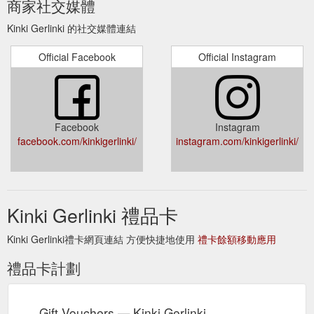
商家社交媒體
Gift Vouchers. Back Instagram Facebook.
http://www.kinkigerlinki.com.au/sweaters
Kinki Gerlinki 的社交媒體連結
Tops Dresses Bottoms & Overalls Skirts
Bags — Kinki Gerlinki
Official Facebook
Official Instagram
Sweaters Bags Sunglasses Accessories Scarves & Hats Gift
Vouchers. Back Instagram Facebook.
http://www.kinkigerlinki.com.au/bags
Tops Dresses
Dragnet Pinstripe Pants (black) - Kinki Gerlinki
Facebook
Instagram
Bottoms & Overalls Skirts Sweaters Bags Sunglasses
facebook.com/kinkigerlinki/
instagram.com/kinkigerlinki/
Accessories Scarves & Hats Gift Vouchers. Back Instagram
Facebook.
http://www.kinkigerlinki.com.au/pants/dragnet-
pinstripe-pants-black
Humphrey Corduroy Pants (chocolate) - 2 WEEK WAIT - Kinki Gerlinki
Kinki Gerlinki 禮品卡
Tops Dresses Bottoms & Overalls Skirts Sweaters Bags
Sunglasses Accessories Scarves & Hats Gift Vouchers. Back
Kinki Gerlinki禮卡網頁連結 方便快捷地使用
禮卡餘額移動應用
Instagram Facebook.
http://www.kinkigerlinki.com.au/pants/humphrey-corduroy-
禮品卡計劃
pants-chocolate
Tops Dresses Bottoms &
Kinki Gerlinki Skirts — Kinki Gerlinki
Gift Vouchers — Kinki Gerlinki