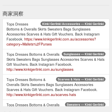
商家洞察
Tops Dresses
Kinki Gerlinki Accessories — Kinki Gerlinki
Bottoms & Overalls Skirts Sweaters Bags Sunglasses
Accessories Scarves & Hats Gift Vouchers. Back Instagram
Facebook.
https://www.kinkigerlinki.com.au/accessories?
category=Wallets%2FPurses
Tops Dresses Bottoms & Overalls
Sunglasses — Kinki Gerlinki
Skirts Sweaters Bags Sunglasses Accessories Scarves & Hats
Gift Vouchers. Back Instagram Facebook.
http://www.kinkigerlinki.com.au/sunglasses
Tops Dresses Bottoms &
Scarves & Hats — Kinki Gerlinki
Overalls Skirts Sweaters Bags Sunglasses Accessories
Scarves & Hats Gift Vouchers. Back Instagram Facebook.
http://www.kinkigerlinki.com.au/scarves-hats
Tops Dresses Bottoms & Overalls
Sweaters — Kinki Gerlinki
Skirts Sweaters Bags Sunglasses Accessories Scarves & Hats