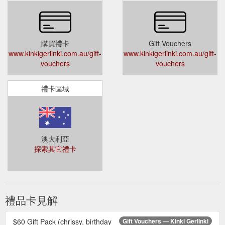
購買禮卡
Gift Vouchers
www.kinkigerlinki.com.au/gift-
www.kinkigerlinki.com.au/gift-
vouchers
vouchers
禮卡區域
澳大利亞
探索其它禮卡
禮品卡見解
$60 Gift Pack (chrissy, birthday
Gift Vouchers — Kinki Gerlinki