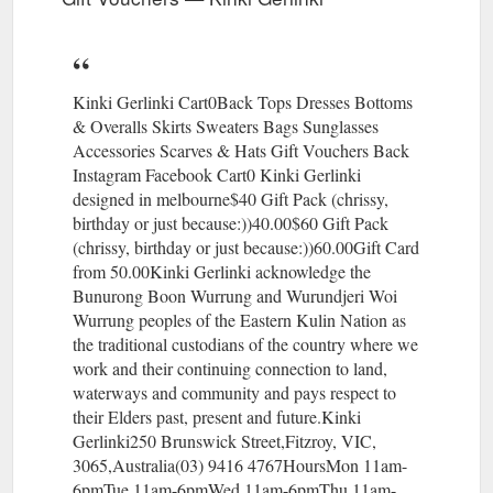
Overalls Skirts Sweaters Bags Sunglasses Accessories
Scarves & Hats Gift Vouchers. Back Instagram Facebook.
http://www.kinkigerlinki.com.au/skirts
Kinki Gerlinki Cart0Back Tops Dresses Bottoms
& Overalls Skirts Sweaters Bags Sunglasses
Accessories Scarves & Hats Gift Vouchers Back
Instagram Facebook Cart0 Kinki Gerlinki
designed in melbourne$40 Gift Pack (chrissy,
birthday or just because:))40.00$60 Gift Pack
(chrissy, birthday or just because:))60.00Gift Card
from 50.00Kinki Gerlinki acknowledge the
Bunurong Boon Wurrung and Wurundjeri Woi
Wurrung peoples of the Eastern Kulin Nation as
the traditional custodians of the country where we
work and their continuing connection to land,
waterways and community and pays respect to
their Elders past, present and future.Kinki
Gerlinki250 Brunswick Street,Fitzroy, VIC,
3065,Australia(03) 9416 4767HoursMon 11am-
6pmTue 11am-6pmWed 11am-6pmThu 11am-