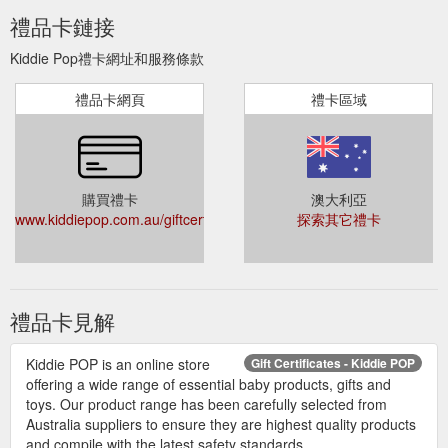
禮品卡鏈接
Kiddie Pop禮卡網址和服務條款
禮品卡網頁
禮卡區域
購買禮卡
澳大利亞
www.kiddiepop.com.au/giftcertificates.php
探索其它禮卡
禮品卡見解
Kiddie POP is an online store
Gift Certificates - Kiddie POP
offering a wide range of essential baby products, gifts and
toys. Our product range has been carefully selected from
Australia suppliers to ensure they are highest quality products
and compile with the latest safety standards