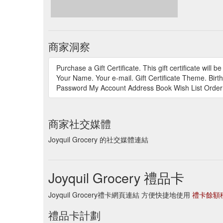
商家洞察
Purchase a Gift Certificate. This gift certificate will 
Your Name. Your e-mail. Gift Certificate Theme. Birt
Password My Account Address Book Wish List Order H
商家社交媒體
Joyquil Grocery 的社交媒體連結
Joyquil Grocery 禮品卡
Joyquil Grocery禮卡網頁連結 方便快捷地使用
禮卡餘額
禮品卡計劃