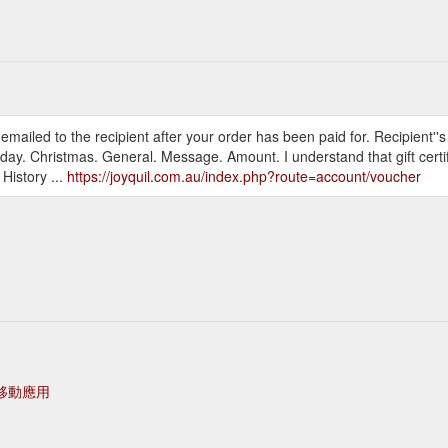
be emailed to the recipient after your order has been paid for. Recipient''
hday. Christmas. General. Message. Amount. I understand that gift certi
istory ...
https://joyquil.com.au/index.php?route=account/voucher
移動應用