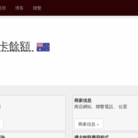
應用
博客
聯繫
y 禮卡餘額
商家信息
紹
商店網站、聯繫電話、 位置
商家信息 »
評論
禮卡餘額應用程式