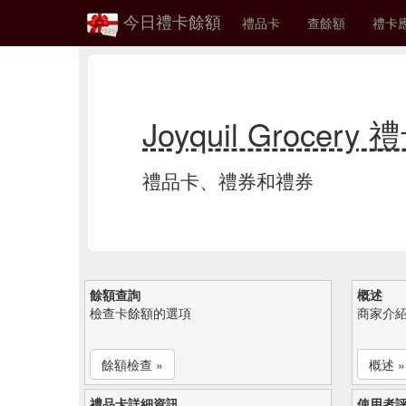
今日禮卡餘額
禮品卡
查餘額
禮卡
Joyquil Grocer
禮品卡、禮券和禮券
餘額查詢
概述
檢查卡餘額的選項
商家介
餘額檢查 »
概述 »
禮品卡詳細資訊
使用者