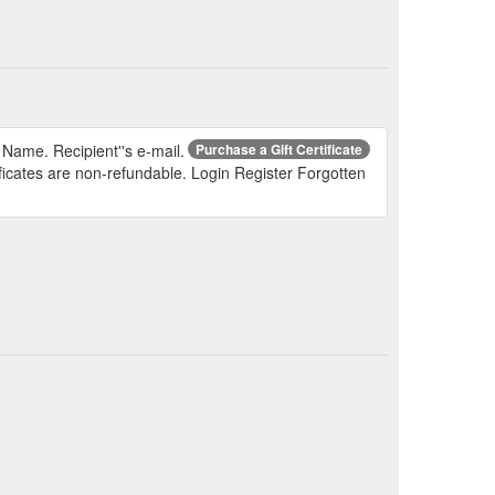
s Name. Recipient''s e-mail.
Purchase a Gift Certificate
ficates are non-refundable. Login Register Forgotten