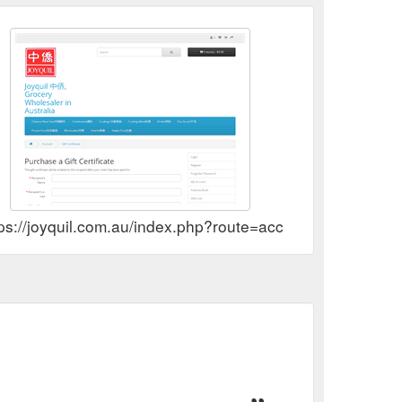
tps://joyquil.com.au/index.php?route=account/voucher