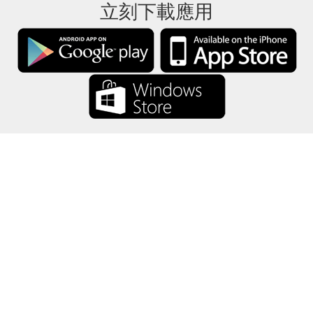
立刻下載應用
禮卡餘額將所有禮卡資訊僅保存在你的設備中。
關於
-
説明
-
隱私
-
條款
-
語言
改變
©2012-2024 - 今日禮卡餘額 - gcb.today - -au-east
所有產品名稱、徽標、商標和品牌均為其各自所有者的財產。
本網站使用的所有公司，產品和服務名稱僅用於識別目的。
該網站由獨立社區運營，與各自的商標擁有者沒有關聯或認可。