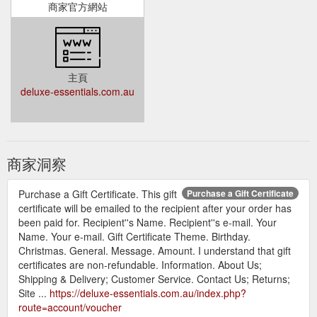
商家官方網站
主頁
deluxe-essentials.com.au
商家洞察
Purchase a Gift Certificate. This gift
Purchase a Gift Certificate
certificate will be emailed to the recipient after your order has
been paid for. Recipient''s Name. Recipient''s e-mail. Your
Name. Your e-mail. Gift Certificate Theme. Birthday.
Christmas. General. Message. Amount. I understand that gift
certificates are non-refundable. Information. About Us;
Shipping & Delivery; Customer Service. Contact Us; Returns;
Site ...
https://deluxe-essentials.com.au/index.php?
route=account/voucher