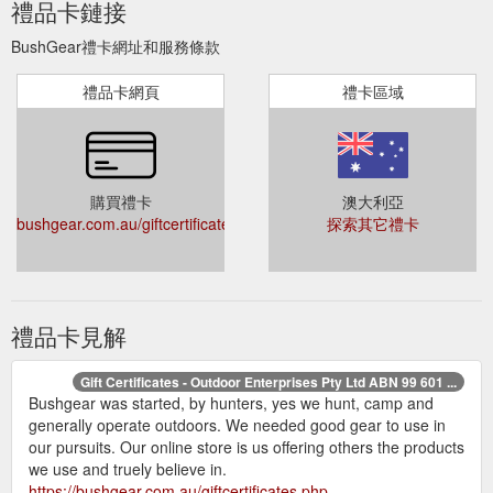
禮品卡鏈接
BushGear禮卡網址和服務條款
禮品卡網頁
禮卡區域
購買禮卡
澳大利亞
bushgear.com.au/giftcertificates.php
探索其它禮卡
禮品卡見解
Gift Certificates - Outdoor Enterprises Pty Ltd ABN 99 601 ...
Bushgear was started, by hunters, yes we hunt, camp and
generally operate outdoors. We needed good gear to use in
our pursuits. Our online store is us offering others the products
we use and truely believe in.
https://bushgear.com.au/giftcertificates.php