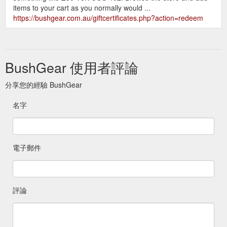
items to your cart as you normally would ...
https://bushgear.com.au/giftcertificates.php?action=redeem
BushGear 使用者評論
分享您的經驗 BushGear
名字
電子郵件
評論