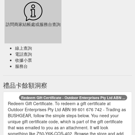
訪問商家結帳處或服務台查詢
線上查詢
電話查詢
收據小票
服務台
禮品卡餘額洞察
Redeem Gift Certificate - Outdoor Enterprises Pty Ltd ABN ...
Redeem Gift Certificate. To redeem a gift certificate at
Outdoor Enterprises Pty Ltd ABN 99 601 676 742 - Trading as
BUSHGEAR, follow the simple steps below. You need your
unique gift certificate code, which is part of the gift certificate
that was emailed to you as an attachment. It will look
something like Z50-Y6K-COS-402. Browse the store and add