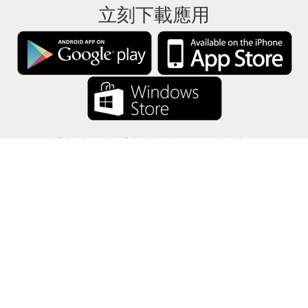
立刻下載應用
禮卡餘額將所有禮卡資訊僅保存在你的設備中。
關於
-
説明
-
隱私
-
條款
-
語言
改變
©2012-2024 - 今日禮卡餘額 - gcb.today - -au-east
所有產品名稱、徽標、商標和品牌均為其各自所有者的財產。
本網站使用的所有公司，產品和服務名稱僅用於識別目的。
該網站由獨立社區運營，與各自的商標擁有者沒有關聯或認可。