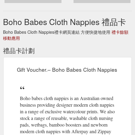
Boho Babes Cloth Nappies 禮品卡
Boho Babes Cloth Nappies禮卡網頁連結 方便快捷地使用
禮卡餘額
移動應用
禮品卡計劃
Gift Voucher.– Boho Babes Cloth Nappies
Boho babes cloth nappies is an Australian owned
business providing designer modern cloth nappies
in a range of exclusive watercolour prints. We also
stock a range of reusable, washable cloth nursing
pads, wetbags, bamboo boosters and newborn
modern cloth nappies with Afterpay and Zippay