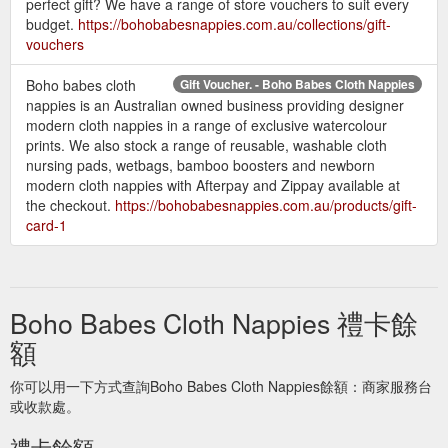
perfect gift? We have a range of store vouchers to suit every
budget.
https://bohobabesnappies.com.au/collections/gift-
vouchers
Boho babes cloth
Gift Voucher. - Boho Babes Cloth Nappies
nappies is an Australian owned business providing designer
modern cloth nappies in a range of exclusive watercolour
prints. We also stock a range of reusable, washable cloth
nursing pads, wetbags, bamboo boosters and newborn
modern cloth nappies with Afterpay and Zippay available at
the checkout.
https://bohobabesnappies.com.au/products/gift-
card-1
Boho Babes Cloth Nappies 禮卡餘
額
你可以用一下方式查詢Boho Babes Cloth Nappies餘額：商家服務台
或收款處。
禮卡餘額