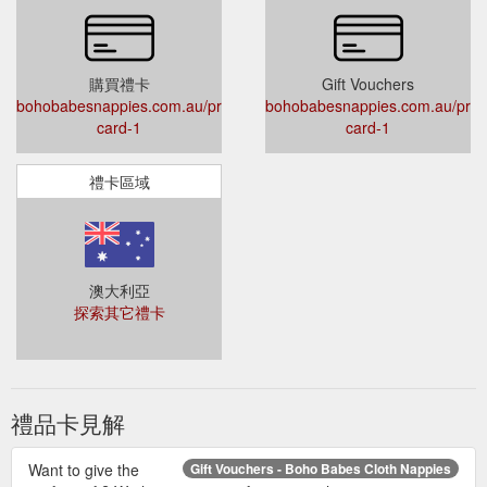
購買禮卡
Gift Vouchers
bohobabesnappies.com.au/products/gift-
bohobabesnappies.com.au/produ
card-1
card-1
禮卡區域
澳大利亞
探索其它禮卡
禮品卡見解
Want to give the
Gift Vouchers - Boho Babes Cloth Nappies