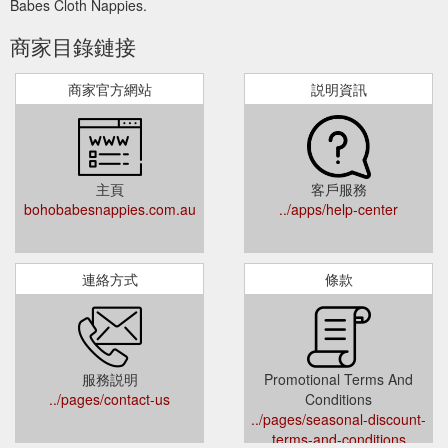
Babes Cloth Nappies.
商家目錄鏈接
商家官方網站
説明資訊
主頁
客戶服務
bohobabesnappies.com.au
../apps/help-center
連絡方式
條款
服務説明
Promotional Terms And
../pages/contact-us
Conditions
../pages/seasonal-discount-
terms-and-conditions