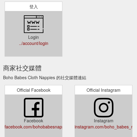
登入
Login
../account/login
商家社交媒體
Boho Babes Cloth Nappies 的社交媒體連結
Official Facebook
Official Instagram
Facebook
Instagram
facebook.com/bohobabesnappies
instagram.com/boho_babes_na