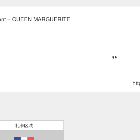
ement – QUEEN MARGUERITE
htt
礼卡区域