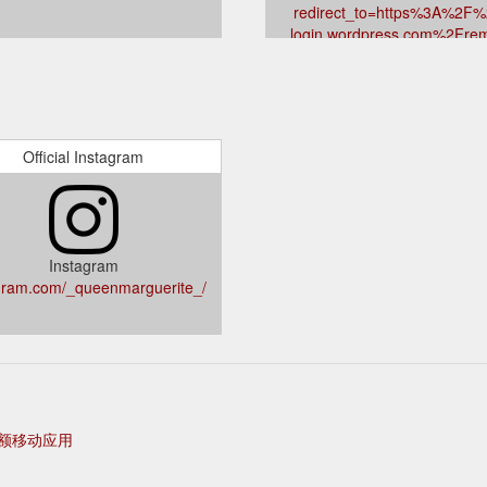
redirect_to=https%3A%2F%
login.wordpress.com%2Frem
login.php%3Faction%3Dlink%
marguerite.fr%252F
Official Instagram
Instagram
gram.com/_queenmarguerite_/
额移动应用