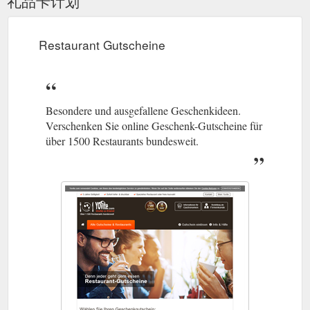
礼品卡计划
Espitas Leipzig Mexikanisch, Apels Garten Leipzig Deutsch,
NORDSEE Leipzig Fischspezialitäten, Landhotel ...
https://www.yovite.com/Restaurants-aus-Leipzig.html
Restaurant Gutscheine
Besondere und ausgefallene Geschenkideen.
Verschenken Sie online Geschenk-Gutscheine für
über 1500 Restaurants bundesweit.