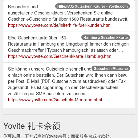
Besondere und
Hilfe/FAQ Gutschein Käufer - Yovite.com
ausgefallene Geschenkideen. Verschenken Sie online
Geschenk-Gutscheine für über 1500 Restaurants bundesweit.
https://www.yovite.com/de/hilfe/hilfe-fuer-kunden.html
Eine Geschenkkarte über 150
Hamburg Geschenkkarte
Restaurants in Hamburg und Umgebung! Immer den richtigen
Geschmack treffen! Typisch hamburgisch, asiatisch oder ...
https://www.yovite.com/Geschenkkarte-Hamburg.html
Sie können unsere Gutscheine schnell und
Gutschein Meerane
einfach online bestellen. Der Gutschein wird Ihnen dann bsw.
per Post, E-Mail (PDF-Gutschein zum ausdrucken) oder Fax
zugesandt. Es ist sogar möglich den Geschenkgutschein
zusätzlich per SMS ausliefern zu lassen.
https://www.yovite.com/Gutschein-Meerane.html
Sie können unsere Gutscheine schnell
Gutschein Bayreuth
und einfach online bestellen. Der Gutschein wird Ihnen dann
Yovite 礼卡余额
bsw. per Post, E-Mail (PDF-Gutschein zum ausdrucken) oder
Fax zugesandt. Es ist sogar möglich den Geschenkgutschein
你可以用一下方式查询Yovite余额：商家服务台或收款处。
zusätzlich per SMS ausliefern zu lassen.