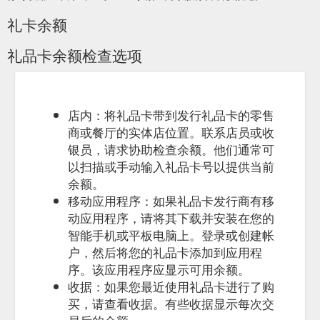
https://www.yovite.com/Gutschein-Bayreuth.html
礼卡余额
Besondere und
Restaurant Gutscheine online verschenken
礼品卡余额检查选项
ausgefallene Geschenkideen. Verschenken Sie online
Geschenk-Gutscheine für über 1500 Restaurants bundesweit.
https://www.yovite.com/
... des bewährten
店内：将礼品卡带到发行礼品卡的零售
Hilfe & Fragen zur Gutschein-Bestellung
Online-Bankings mit PIN- / TAN-Eingabe); Kreditkarte (
商或餐厅的实体店位置。联系店员或收
MasterCard, Visa, American Express); Banküberweisung
银员，请求协助检查余额。他们通常可
(Vorkasse); PayPal; Guthaben.
以扫描或手动输入礼品卡号以提供当前
https://www.yovite.com/de/hilfe/hilfe-bestellung.html?
余额。
antw=1_3_1
移动应用程序：如果礼品卡发行商有移
Besondere und
Restaurant Gutscheine online verschenken
动应用程序，请将其下载并安装在您的
ausgefallene Geschenkideen. Verschenken Sie online
智能手机或平板电脑上。登录或创建帐
Geschenk-Gutscheine für über 1500 Restaurants bundesweit.
户，然后将您的礼品卡添加到应用程
https://www.yovite.com/de/hilfe/hilfe-allgemeine-fragen.html
序。该应用程序应显示可用余额。
收据：如果您最近使用礼品卡进行了购
Sie können unsere Gutscheine schnell und
Gutschein Solingen
einfach online bestellen. Der Gutschein wird Ihnen dann bsw.
买，请查看收据。有些收据显示每次交
per Post, E-Mail (PDF-Gutschein zum ausdrucken) oder Fax