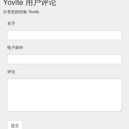
Yovite 用户评论
oder Fax zugesandt. Es ist sogar möglich den
Geschenkgutschein zusätzlich per SMS ausliefern zu lassen.
分享您的经验 Yovite
https://www.yovite.com/Gutschein-Hamm.html
名字
Warum muss ein
Restaurant Gutscheine online verschenken
Gutschein / eine Geschenkkarte mit Gutschein-Passwort vor
dem Restaurantbesuch online eingelöst werden? Yovite.com
bietet Ihnen damit ...
https://www.yovite.com/de/hilfe/hilfe-
电子邮件
einloesung.html
Bei unseren Yovite.com
Gutschein Buxtehude
Restaurantgutscheinen handelt es sich nicht um Rabatt-
评论
Gutscheine oder Coupons. Alle unsere Restaurantgutscheine
sind Wertgutscheine ...
https://www.yovite.com/Gutschein-
Buxtehude.html
Der Gutschein wird Ihnen dann
Gutschein Juist - Yovite.com
bsw. per Post, E-Mail (PDF-Gutschein zum ausdrucken) oder
Fax zugesandt. Es ist sogar möglich den Geschenkgutschein
zusätzlich per SMS ausliefern zu lassen. Wenn Sie den
Gutschein als Geschenk haben möchten können wir den
Gutschein auf Wunsch auch pünktlich zum Geburtstag, zur