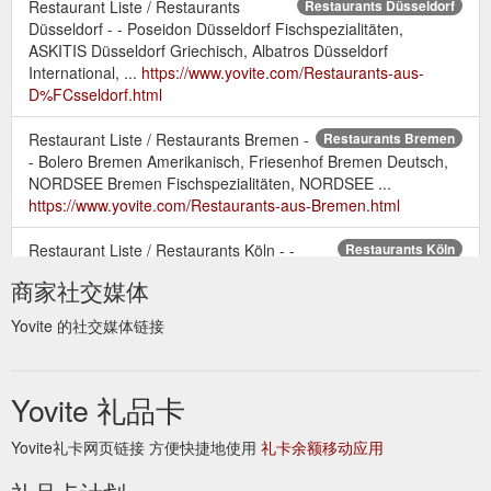
Restaurant Liste / Restaurants
Restaurants Düsseldorf
Düsseldorf - - Poseidon Düsseldorf Fischspezialitäten,
ASKITIS Düsseldorf Griechisch, Albatros Düsseldorf
International, ...
https://www.yovite.com/Restaurants-aus-
D%FCsseldorf.html
Restaurant Liste / Restaurants Bremen -
Restaurants Bremen
- Bolero Bremen Amerikanisch, Friesenhof Bremen Deutsch,
NORDSEE Bremen Fischspezialitäten, NORDSEE ...
https://www.yovite.com/Restaurants-aus-Bremen.html
Restaurant Liste / Restaurants Köln - -
Restaurants Köln
Caruso PastaBar Köln Italienisch, Die Maultasche Köln
商家社交媒体
Schwäbisch, Al-Andalus Köln Fischspezialitäten, Haus ...
https://www.yovite.com/Restaurants-aus-K%F6ln.html
Yovite 的社交媒体链接
Restaurant Liste / Restaurants Bochum -
Restaurants Bochum
- Haus Henkenberg Bochum Steakspezialitäten, NORDSEE
Yovite 礼品卡
Bochum Fischspezialitäten, NORDSEE Bochum ...
https://www.yovite.com/Restaurants-aus-Bochum.html
Yovite礼卡网页链接 方便快捷地使用
礼卡余额移动应用
Restaurant Liste / Restaurants Leipzig - -
Restaurants Leipzig