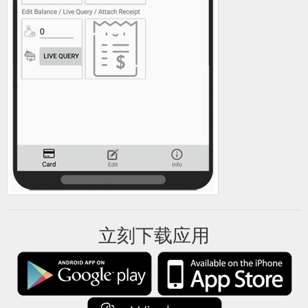
Hochzeit oder zu Weihnachten zustellen. Geschenkideen.
Geschenkidee Hochzeit ...
https://www.yovite.com/Gutschein-
K%fchlungsborn.html
Sie können unsere Gutscheine schnell
Gutschein Schwerin
und einfach online bestellen. Der Gutschein wird Ihnen dann
bsw. per Post, E-Mail (PDF-Gutschein zum ausdrucken) oder
Fax zugesandt. Es ist sogar möglich den Geschenkgutschein
zusätzlich per SMS ausliefern zu lassen.
https://www.yovite.com/Gutschein-Schwerin.html
Restaurant-Gutschein - Die genussvolle & ausgefallene ...
Besondere und ausgefallene Geschenkideen. Verschenken
Sie online Geschenk-Gutscheine für über 1500 Restaurants
bundesweit.
https://www.yovite.com/de/yovite/sogehts.html
立刻下载应用
Gutschein für ein
Restaurant Gutscheine online verschenken
Restaurant. Vielleicht waren Sie ja schon einmal zum Essen in
einem unserer Partner-Restaurants und empfanden den
Restaurantbesuch als äusserst Empfehlenswert! Dann
verschenken Sie doch einen Restaurantgutschein für das
Restaurant - und teilen somit die positiven Erlebnisse mit