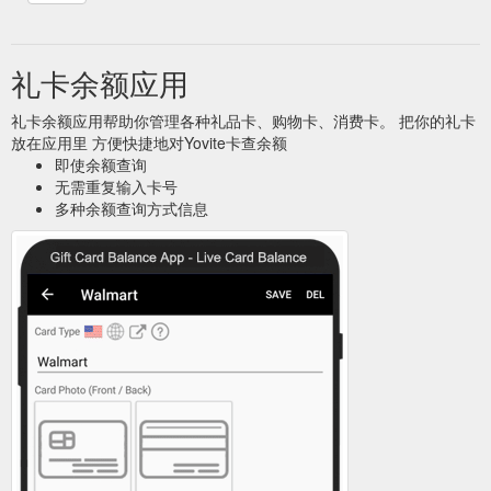
Hochzeit oder zu Weihnachten zustellen. Geschenkideen.
Geschenkidee Hochzeit ...
https://www.yovite.com/Gutschein-
Juist.html
礼卡余额应用
Sie können unsere Gutscheine schnell
Gutschein Fehmarn
und einfach online bestellen. Der Gutschein wird Ihnen dann
礼卡余额应用帮助你管理各种礼品卡、购物卡、消费卡。 把你的礼卡
bsw. per Post, E-Mail (PDF-Gutschein zum ausdrucken) oder
放在应用里 方便快捷地对Yovite卡查余额
Fax zugesandt. Es ist sogar möglich den Geschenkgutschein
即使余额查询
zusätzlich per SMS ausliefern zu lassen.
无需重复输入卡号
https://www.yovite.com/Gutschein-Fehmarn.html
多种余额查询方式信息
Was Elektromärkte, Parfümerien
Yovite Gastro Einzelhandel
oder schwedische Möbelhäuser können, kann die
Gastronomie auch. Seien Sie dabei, wenn die Restaurant
Geschenkkarte, ...
https://www.yovite.com/de/gastro/gutscheinverkauf/einzelhandel.h
Der Gutschein wird Ihnen dann bsw.
Gutschein Kühlungsborn
per Post, E-Mail (PDF-Gutschein zum ausdrucken) oder Fax
zugesandt. Es ist sogar möglich den Geschenkgutschein
zusätzlich per SMS ausliefern zu lassen. Wenn Sie den
Gutschein als Geschenk haben möchten können wir den
Gutschein auf Wunsch auch pünktlich zum Geburtstag, zur