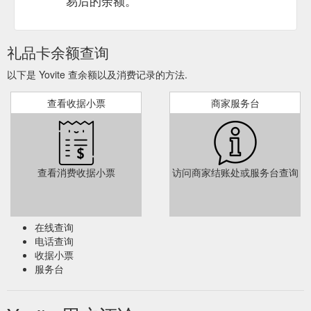
易后的余额。
zugesandt. Es ist sogar möglich den Geschenkgutschein
zusätzlich per SMS ausliefern zu lassen.
https://www.yovite.com/Gutschein-Solingen.html
礼品卡余额查询
Universal
Restaurant Gutschein verschenken - Restaurantwahl?
以下是 Yovite 查余额以及消费记录的方法.
Restaurant-Geschenkkarte. Abbildung der Restaurant-
Geschenkkarte. Über 1.500 Restaurants bundesweit. Die
查看收据小票
商家服务台
einzigartige bundesweite Restaurant- ...
https://www.yovite.com/Gutschein-Auswahl.html
Zu
Gutschein Aschaffenburg - Restaurant Gutscheine online ...
allen Gutscheinen für Restaurants Aschaffenburg. Sie können
查看消费收据小票
访问商家结账处或服务台查询
unsere Gutscheine schnell und einfach online bestellen. Der
Gutschein wird Ihnen dann bsw. per Post, E-Mail (PDF-
Gutschein zum ausdrucken) oder Fax zugesandt. Es ist sogar
möglich den Geschenkgutschein zusätzlich per SMS
在线查询
ausliefern zu lassen. Wenn Sie den Gutschein als Geschenk
电话查询
...
https://www.yovite.com/Gutschein-Aschaffenburg.html
收据小票
服务台
Sie können unsere Gutscheine
Gutschein Hamm - yovite.com
schnell und einfach online bestellen. Der Gutschein wird Ihnen
dann bsw. per Post, E-Mail (PDF-Gutschein zum ausdrucken)