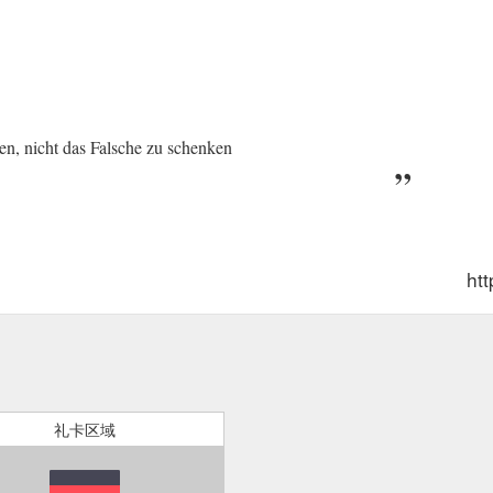
len, nicht das Falsche zu schenken
htt
礼卡区域