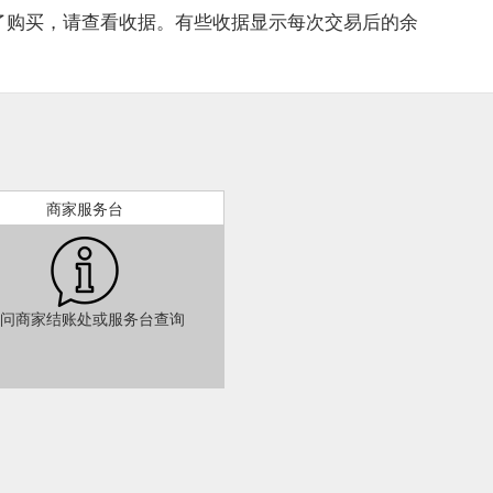
 recycelten Spitze für das gewisse Extra – hier findest du auf jeden 
了购买，请查看收据。有些收据显示每次交易后的余
 Sie All die wunderbaren Frauen in unserem Leben verdienen nur das
 für Sie sind auf jeden Fall eine gute Wahl, denn damit verschenkst du
te erlich Wohlfühlgefühl!
https://erlich-textil.de/geschenkideen-fuer-sie
tegorie: bettwaesche. startseite; frauen. entdecken. neu bei uns
zuha
chenkideen. produkte. bhs bralettes bodies & einteiler tops & unterhemd
n alle oberteile alle unterteile. kollektion ...
https://erlich-textil.de
商家服务台
roduziert und besteht aus hochwertigem Leinen und weichster Baumwolle
 übrigens einzeln, aber auch im praktischen Bettwäsche Set zu kaufe
der Bettwäsche 200x200, 155x220 und 135x200 als Maß gibt.
https://e
问商家结账处或服务台查询