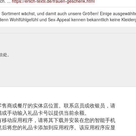
ch. ...
https://erlich-textil.de/frauen-geschenk.html
r Sortiment wächst, und damit auch unsere Größen! Einige ausgewählte
denn Wohlfühlgefühl und Sex-Appeal kennen bekanntlich keine Kleide
weiligen Inhaber, der den Geschenkgutschein im Online-Shop des Verkäuf
收款处。
entdecken. neu bei uns bestseller wieder verfügbar limited edition ecru
teiler tops & unterhemden shirts & langarmshirts slips leggings & hose
n . nachtwäsche feminine spitzenwäsche feminine ...
https://erlich-texti
, besserer Sitz – ein BH mit Verschluss passt sich deinem Unterbrustum
chen in jedem Fall deine natürliche Brustform und schenken dir Halt u
零售商或餐厅的实体店位置。联系店员或收银员，请
entdecken. neu bei uns bestseller wieder verfügbar limited edition ecru
teiler tops & unterhemden shirts & langarmshirts slips leggings & hose
描或手动输入礼品卡号以提供当前余额。
n . nachtwäsche feminine spitzenwäsche feminine ...
https://erlich-texti
有移动应用程序，请将其下载并安装在您的智能手机
然后将您的礼品卡添加到应用程序。该应用程序应显
und in gedeckten Farben für den Alltag, eher sportlich und cool mit W