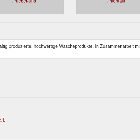
../ueber-uns
../kontakt
chhaltig produzierte, hochwertige Wäscheprodukte. In Zusammenarbeit mit
应用