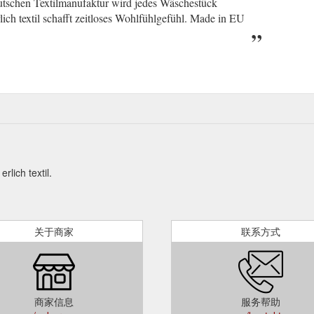
eutschen Textilmanufaktur wird jedes Wäschestück
rlich textil schafft zeitloses Wohlfühlgefühl. Made in EU
textil.
关于商家
联系方式
商家信息
服务帮助