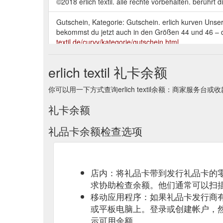
©2018 erlich textil. alle rechte vorbehalten. berührt di
Gutschein, Kategorie: Gutschein. erlich kurven Unse
bekommst du jetzt auch in den Größen 44 und 46 – 
textil.de/curvy/kategorie/gutschein.html
Der Verkäufer kann mit befreiender Wirkung an den je
erlich textil 礼卡余额
https://erlich-textil.de/agb
你可以用一下方式查询erlich textil余额：商家服务台或
Gutschein, Kategorie: Gutschein. startseite; frauen. 
geschenkideen. produkte. bhs bralettes bodies & ein
礼卡余额
nachthemden alle oberteile alle unterteile. kollektio
礼品卡余额检查选项
Gutschein, Kategorie: Gutschein. bhs Mehr Kontrolle
Ob mit Spitze oder Tülldesign, unsere BHs unterstrei
textil.de/bhs/kategorie/gutschein.html
店内：将礼品卡带到发行礼品卡的
Gutschein, Kategorie: Gutschein. startseite; frauen. 
geschenkideen. produkte. bhs bralettes bodies & ein
求协助检查余额。他们通常可以扫
nachthemden alle oberteile alle unterteile. kollektio
移动应用程序：如果礼品卡发行商
或平板电脑上。登录或创建帐户，
Gutschein, Kategorie: Gutschein. slips Ob klassisch 
示可用余额。