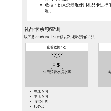
mit wunderschönen Details aus unserer super weichen
收据：如果您最近使用礼品卡进行
textil.de/slips-frauen/kategorie/gutschein.html
额。
Gutschein, Kategorie: Gutschein. Geschenkideen für
Beste! Unsere sorgfältig ausgewählten Geschenkideen
Produkte, sondern gleichzeitig auch noch das absolu
礼品卡余额查询
Gutschein and bettwaesche, Kategorie: Gutschein, Ka
以下是 erlich textil 查余额以及消费记录的方法.
bestseller wieder verfügbar limited edition ecru ges
socken & feinstrümpfe bikinis & badeanzüge nachthemde
查看收据小票
Die Bettwäsche von erlich textil wird in Portugal p
(kbA). Unsere Kissen- und Bettdeckenbezüge gibt es
Maßen 40x80 sowie 80x80 wählen, während es bei 
查看消费收据小票
访
在线查询
电话查询
收据小票
服务台