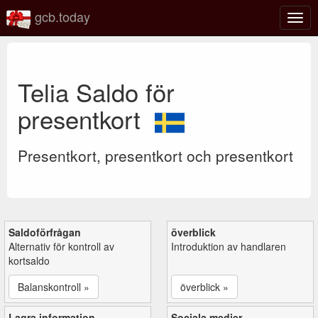
gcb.today
Växl
navig
Telia Saldo för
presentkort
Presentkort, presentkort och presentkort
Saldoförfrågan
överblick
Alternativ för kontroll av
Introduktion av handlaren
kortsaldo
Balanskontroll »
överblick »
Lagra information
Sociala medier