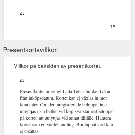
Presentkortsvillkor
Villkor på baksidan av presentkortet.
Presentkortet är giltigt I alla Telias butiker två år
från inköpsdatum. Kortet kan ej växlas in mot
kontanter.
(gcb.today#27D2B).
Om det inregistrerade beloppet inte
utnyttjas i sin helhet vid köp kvarstår restbeloppet
på kortet, att utnyttjas vid annat tillfälle. Hantera
kortet som en värdehandling. Borttappat kort kan
ej ersättas.