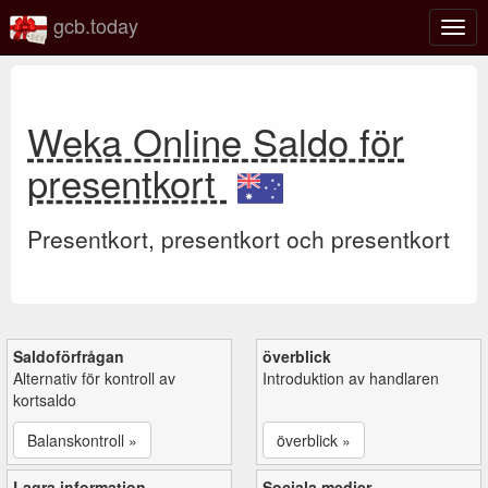
gcb.today
Växl
navig
Weka Online Saldo för
presentkort
Presentkort, presentkort och presentkort
Saldoförfrågan
överblick
Alternativ för kontroll av
Introduktion av handlaren
kortsaldo
Balanskontroll »
överblick »
Lagra information
Sociala medier