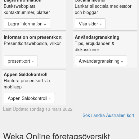
Butikswebbplats,
Länkar till sociala mediesidor
kontaktnummer, platser
och bloggar
Lagra information »
Visa sidor »
Information om presentkort
Användargranskning
Presentkortswebbsida, villkor
Tips, erbjudanden &
diskussioner
presentkort »
Användargranskning »
Appen Saldokontroll
Hantera presentkort via
mobilapp
Appen Saldokontroll »
Last Update: söndag 13 mars 2022
Sök i andra Australien kort
Weka Online företagsöversikt