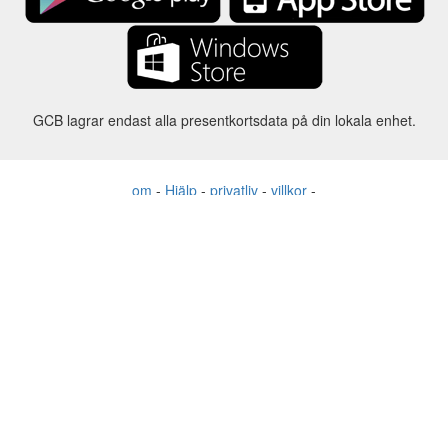
GCB lagrar endast alla presentkortsdata på din lokala enhet.
om
-
Hjälp
-
privatliv
-
villkor
-
Språk
förändring
©2012-2024 - Gift Card Balance Today - gcb.today - -au-east
Alla produktnamn, logotyper, varumärken och varumärken tillhör
respektive ägare.
Alla företags-, produkt- och tjänstenamn som används på denna
webbplats är endast för identifieringsändamål.
Webbplatsen drivs av oberoende samhälle som inte har någon
koppling till eller godkännande av respektive varumärkesägare.