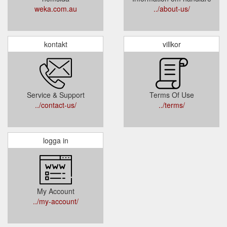
weka.com.au
../about-us/
kontakt
villkor
Service & Support
Terms Of Use
../contact-us/
../terms/
logga in
My Account
../my-account/