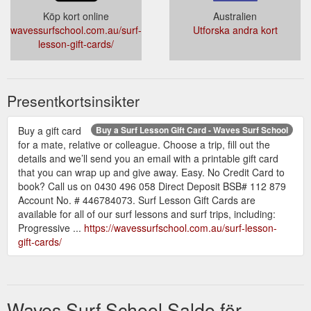
Köp kort online
Australien
wavessurfschool.com.au/surf-
Utforska andra kort
lesson-gift-cards/
Presentkortsinsikter
Buy a gift card
Buy a Surf Lesson Gift Card - Waves Surf School
for a mate, relative or colleague. Choose a trip, fill out the
details and we’ll send you an email with a printable gift card
that you can wrap up and give away. Easy. No Credit Card to
book? Call us on 0430 496 058 Direct Deposit BSB# 112 879
Account No. # 446784073. Surf Lesson Gift Cards are
available for all of our surf lessons and surf trips, including:
Progressive ...
https://wavessurfschool.com.au/surf-lesson-
gift-cards/
Waves Surf School Saldo för