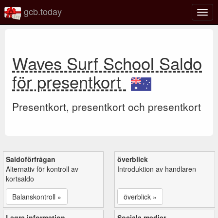
gcb.today
Växl
navig
Waves Surf School Saldo
för presentkort
Presentkort, presentkort och presentkort
Saldoförfrågan
överblick
Alternativ för kontroll av
Introduktion av handlaren
kortsaldo
Balanskontroll »
överblick »
Lagra information
Sociala medier