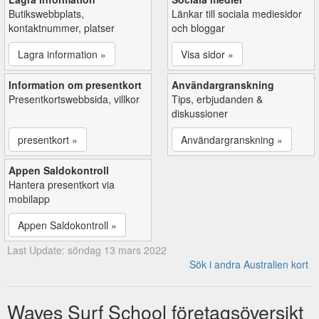
Butikswebbplats,
Länkar till sociala mediesidor
kontaktnummer, platser
och bloggar
Lagra information »
Visa sidor »
Information om presentkort
Användargranskning
Presentkortswebbsida, villkor
Tips, erbjudanden &
diskussioner
presentkort »
Användargranskning »
Appen Saldokontroll
Hantera presentkort via
mobilapp
Appen Saldokontroll »
Last Update: söndag 13 mars 2022
Sök i andra Australien kort
Waves Surf School företagsöversikt