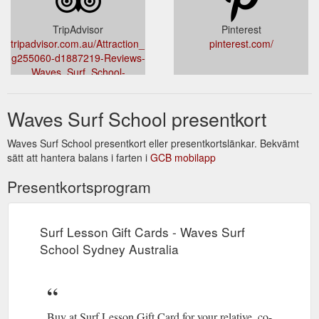
TripAdvisor
Pinterest
tripadvisor.com.au/Attraction_Review-
pinterest.com/
g255060-d1887219-Reviews-
Waves_Surf_School-
Sydney_New_South_Wales.html
Waves Surf School presentkort
Waves Surf School presentkort eller presentkortslänkar. Bekvämt
sätt att hantera balans i farten i
GCB mobilapp
Presentkortsprogram
Surf Lesson Gift Cards - Waves Surf
School Sydney Australia
Buy at Surf Lesson Gift Card for your relative, co-