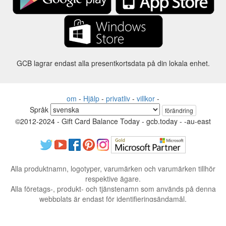
GCB lagrar endast alla presentkortsdata på din lokala enhet.
om
-
Hjälp
-
privatliv
-
villkor
-
Språk
förändring
©2012-2024 - Gift Card Balance Today - gcb.today - -au-east
Alla produktnamn, logotyper, varumärken och varumärken tillhör
respektive ägare.
Alla företags-, produkt- och tjänstenamn som används på denna
webbplats är endast för identifieringsändamål.
Webbplatsen drivs av oberoende samhälle som inte har någon
koppling till eller godkännande av respektive varumärkesägare.