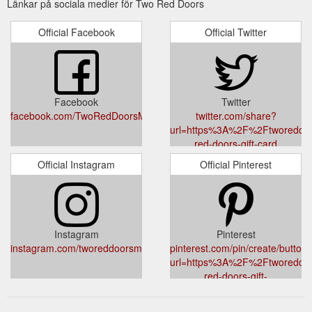
Länkar på sociala medier för Two Red Doors
Official Facebook
Official Twitter
Facebook
Twitter
facebook.com/TwoRedDoorsMillmerran/
twitter.com/share?
url=https%3A%2F%2Ftworeddo
red-doors-gift-card
Official Instagram
Official Pinterest
Instagram
Pinterest
instagram.com/tworeddoorsmillmerran/
pinterest.com/pin/create/button/
url=https%3A%2F%2Ftworeddo
red-doors-gift-
card&media=cdn.shopify.com/s/fi
card-