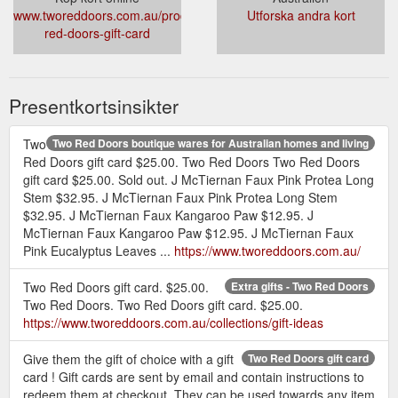
www.tworeddoors.com.au/products/two-
Utforska andra kort
red-doors-gift-card
Presentkortsinsikter
Two
Two Red Doors boutique wares for Australian homes and living
Red Doors gift card $25.00. Two Red Doors Two Red Doors
gift card $25.00. Sold out. J McTiernan Faux Pink Protea Long
Stem $32.95. J McTiernan Faux Pink Protea Long Stem
$32.95. J McTiernan Faux Kangaroo Paw $12.95. J
McTiernan Faux Kangaroo Paw $12.95. J McTiernan Faux
Pink Eucalyptus Leaves ...
https://www.tworeddoors.com.au/
Two Red Doors gift card. $25.00.
Extra gifts - Two Red Doors
Two Red Doors. Two Red Doors gift card. $25.00.
https://www.tworeddoors.com.au/collections/gift-ideas
Give them the gift of choice with a gift
Two Red Doors gift card
card ! Gift cards are sent by email and contain instructions to
redeem them at checkout. They can be used towards any item