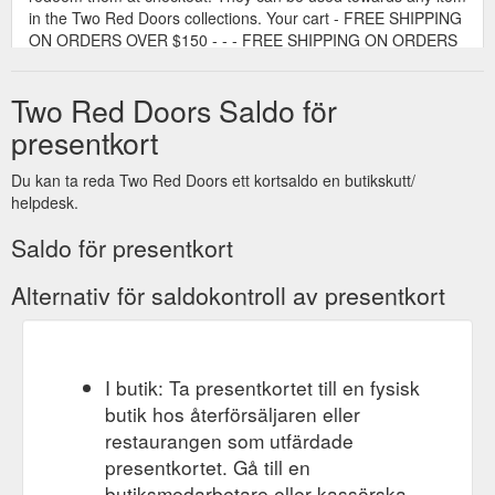
in the Two Red Doors collections. Your cart - FREE SHIPPING
ON ORDERS OVER $150 - - - FREE SHIPPING ON ORDERS
OVER $150 - - Products ...
https://www.tworeddoors.com.au/products/two-red-doors-gift-
Two Red Doors Saldo för
card
presentkort
Du kan ta reda Two Red Doors ett kortsaldo en butikskutt/
helpdesk.
Saldo för presentkort
Alternativ för saldokontroll av presentkort
I butik: Ta presentkortet till en fysisk
butik hos återförsäljaren eller
restaurangen som utfärdade
presentkortet. Gå till en
butiksmedarbetare eller kassörska