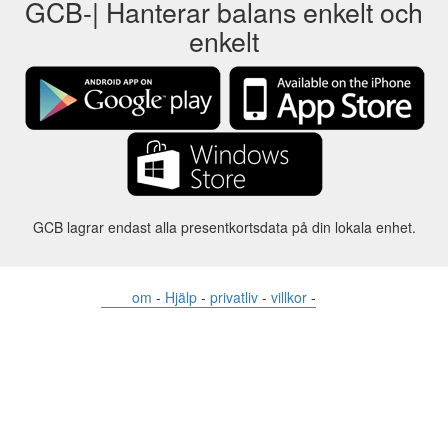
GCB-| Hanterar balans enkelt och
enkelt
GCB lagrar endast alla presentkortsdata på din lokala enhet.
om
-
Hjälp
-
privatliv
-
villkor
-
Språk
förändring
©2012-2024 - Gift Card Balance Today - gcb.today - -au-east
Alla produktnamn, logotyper, varumärken och varumärken tillhör