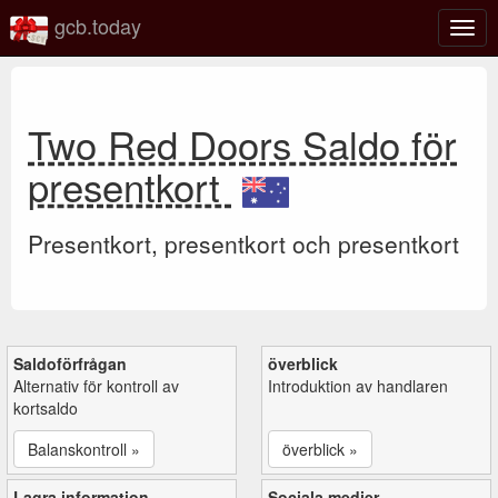
gcb.today
Växl
navig
Two Red Doors Saldo för
presentkort
Presentkort, presentkort och presentkort
Saldoförfrågan
överblick
Alternativ för kontroll av
Introduktion av handlaren
kortsaldo
Balanskontroll »
överblick »
Lagra information
Sociala medier