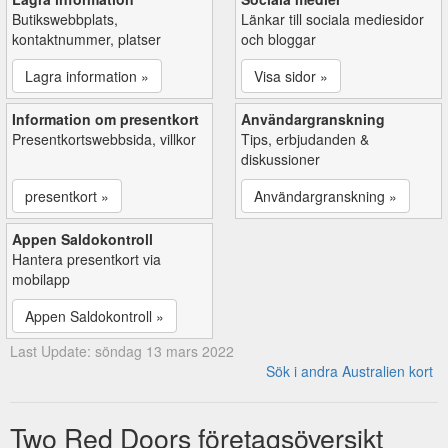
Butikswebbplats,
Länkar till sociala mediesidor
kontaktnummer, platser
och bloggar
Lagra information »
Visa sidor »
Information om presentkort
Användargranskning
Presentkortswebbsida, villkor
Tips, erbjudanden &
diskussioner
presentkort »
Användargranskning »
Appen Saldokontroll
Hantera presentkort via
mobilapp
Appen Saldokontroll »
Last Update: söndag 13 mars 2022
Sök i andra Australien kort
Two Red Doors företagsöversikt