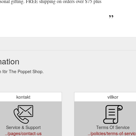
rsonal gifting. FREE shipping on orders over $75 plus
mation
n för The Poppet Shop.
kontakt
villkor
Service & Support
Terms Of Service
../pages/contact-us
../policies/terms-of-servi