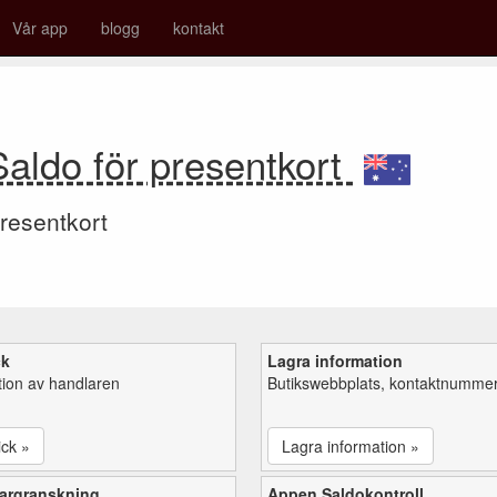
Vår app
blogg
kontakt
aldo för presentkort
resentkort
ck
Lagra information
tion av handlaren
Butikswebbplats, kontaktnummer,
ick »
Lagra information »
argranskning
Appen Saldokontroll