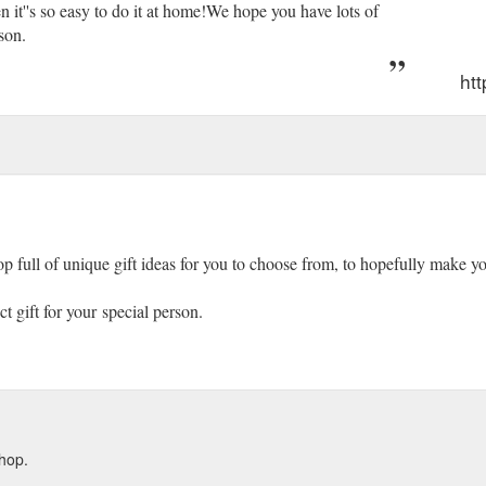
 it''s so easy to do it at home!We hope you have lots of
rson.
htt
p full of unique gift ideas for you to choose from, to hopefully make yo
t gift for your special person.
Shop.