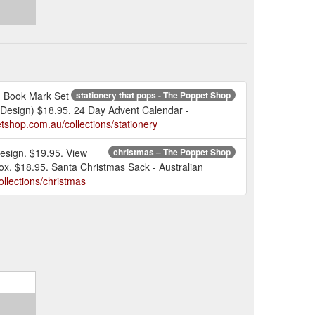
. Book Mark Set
stationery that pops - The Poppet Shop
Design) $18.95. 24 Day Advent Calendar -
etshop.com.au/collections/stationery
Design. $19.95. View
christmas – The Poppet Shop
ox. $18.95. Santa Christmas Sack - Australian
llections/christmas