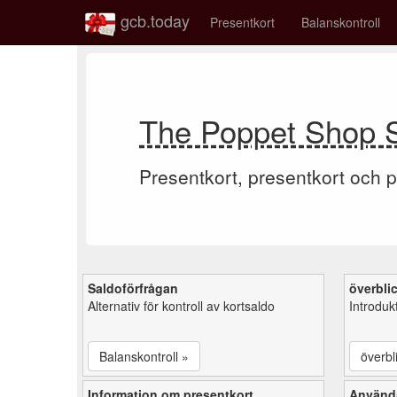
gcb.today
Presentkort
Balanskontroll
The Poppet Shop S
Presentkort, presentkort och p
Saldoförfrågan
överbli
Alternativ för kontroll av kortsaldo
Introduk
Balanskontroll »
överbl
Information om presentkort
Använd