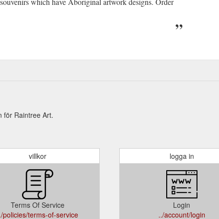
nd souvenirs which have Aboriginal artwork designs. Order
för Raintree Art.
villkor
logga in
Terms Of Service
Login
./policies/terms-of-service
../account/login