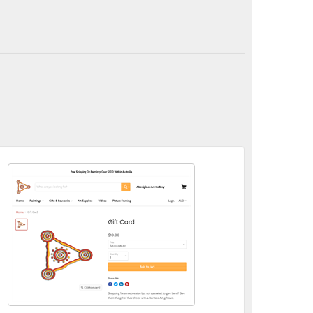
pped_1024x.png?