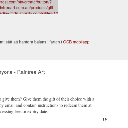
erest.com/pin/create/button/?
intreeart.com.au/products/gift-
dia=//cdn.shopify.com/s/files/1/0325/6277/4154/products/symbolcro
42658&description=Gift%20Card
t sätt att hantera balans i farten i
GCB mobilapp
eryone - Raintree Art
 give them? Give them the gift of their choice with a
d by email and contain instructions to redeem them at
cessing fees or expiry date.