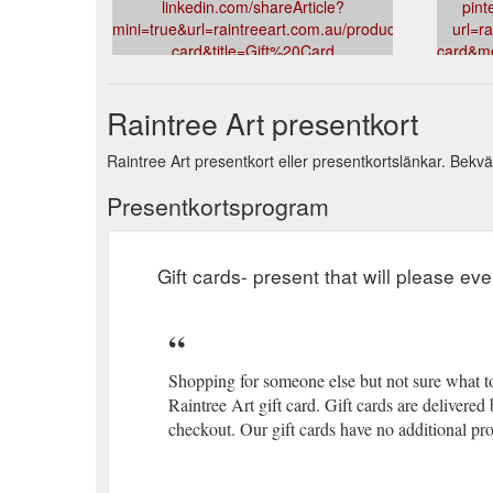
linkedin.com/shareArticle?
pint
mini=true&url=raintreeart.com.au/products/gift-
url=ra
card&title=Gift%20Card
card&me
v=15869
Raintree Art presentkort
Raintree Art presentkort eller presentkortslänkar. Bekväm
Presentkortsprogram
Gift cards- present that will please ev
Shopping for someone else but not sure what to
Raintree Art gift card. Gift cards are delivere
checkout. Our gift cards have no additional pro