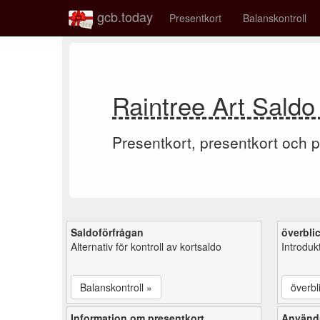
gcb.today
Presentkort
Balanskontroll
Raintree Art Saldo
Presentkort, presentkort och p
Saldoförfrågan
överbli
Alternativ för kontroll av kortsaldo
Introduk
Balanskontroll »
överbl
Information om presentkort
Använd