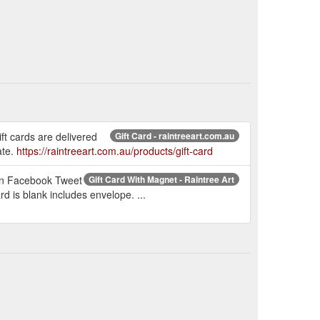
ft cards are delivered
Gift Card - raintreeart.com.au
ate.
https://raintreeart.com.au/products/gift-card
 on Facebook Tweet
Gift Card With Magnet - Raintree Art
d is blank includes envelope. ...