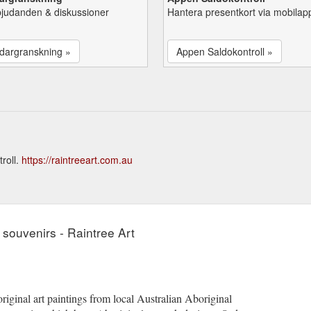
bjudanden & diskussioner
Hantera presentkort via mobilap
dargranskning »
Appen Saldokontroll »
roll.
https://raintreeart.com.au
, souvenirs - Raintree Art
riginal art paintings from local Australian Aboriginal