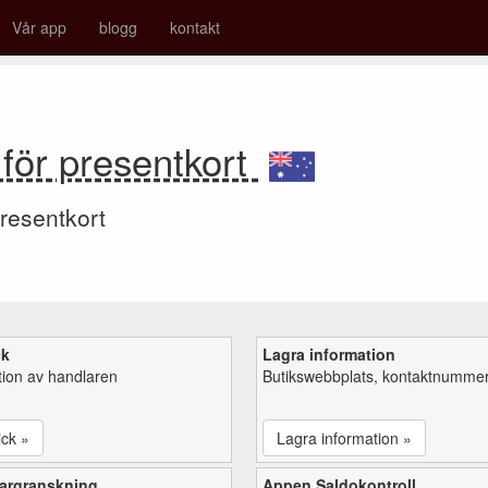
Vår app
blogg
kontakt
 för presentkort
resentkort
ck
Lagra information
tion av handlaren
Butikswebbplats, kontaktnummer,
ick »
Lagra information »
argranskning
Appen Saldokontroll