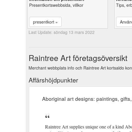
Presentkortswebbsida, villkor
Tips, er
presentkort »
Använ
Last Update: söndag 13 mars 2022
Raintree Art företagsöversikt
Merchant webbplats info och Raintree Art kortsaldo kont
Affärshöjdpunkter
Aboriginal art designs: paintings, gifts
Raintree Art supplies unique one of a kind Abo