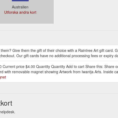
Australien
Utforska andra kort
hem? Give them the gift of their choice with a Raintree Art gift card. Gi
checkout. Our gift cards have no additional processing fees or expiry d
0 Current price $4.00 Quantity Quantity Add to cart Share this: Share
ard with removable magnet showing Artwork from Iwantja Arts. Inside car
gnet
kort
 helpdesk.