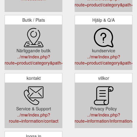
route=product/category&path=3
Butik / Plats
Hjälp & Q/A
Närliggande butik
kundservice
../mw/index.php?
../mw/index.php?
route=product/category&path=17
route=product/category&path=5
kontakt
villkor
Service & Support
Privacy Policy
../mw/index.php?
../mw/index.php?
route=information/contact
route=information/information&i
logga in