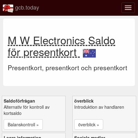
gcb.today
Växl
navig
M W Electronics Saldo
för presentkort
Presentkort, presentkort och presentkort
Saldoförfrågan
överblick
Alternativ för kontroll av
Introduktion av handlaren
kortsaldo
Balanskontroll »
överblick »
Lagra information
Sociala medier