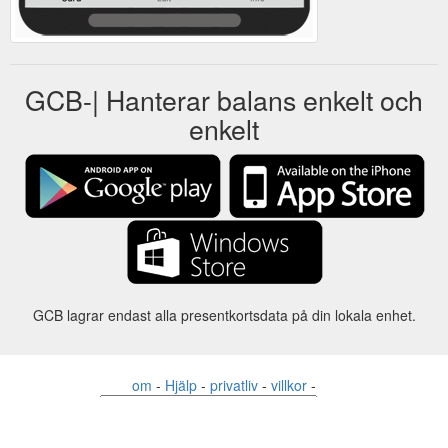
GCB-| Hanterar balans enkelt och
enkelt
GCB lagrar endast alla presentkortsdata på din lokala enhet.
om
-
Hjälp
-
privatliv
-
villkor
-
Språk
förändring
©2012-2024 - Gift Card Balance Today - gcb.today - -au-east