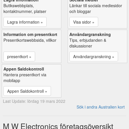
Butikswebbplats,
Länkar till sociala mediesidor
kontaktnummer, platser
och bloggar
Lagra information »
Visa sidor »
Information om presentkort
Användargranskning
Presentkortswebbsida, villkor
Tips, erbjudanden &
diskussioner
presentkort »
Användargranskning »
Appen Saldokontroll
Hantera presentkort via
mobilapp
Appen Saldokontroll »
Last Update: lördag 19 mars 2022
Sök i andra Australien kort
M W Electronics företagsöversikt