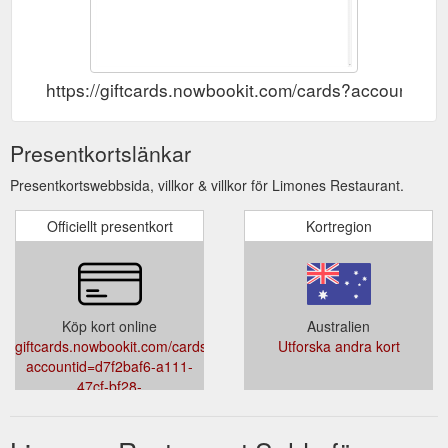
https://giftcards.nowbookit.com/cards?account
Presentkortslänkar
Presentkortswebbsida, villkor & villkor för Limones Restaurant.
Officiellt presentkort
Kortregion
Köp kort online
Australien
giftcards.nowbookit.com/cards?
Utforska andra kort
accountid=d7f2baf6-a111-
47cf-bf28-
6d22271cf81a&venueid=4589&theme=light&accent=157,157,157