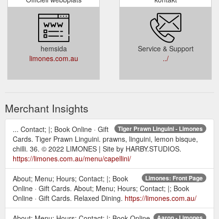
hemsida
Service & Support
limones.com.au
../
Merchant Insights
... Contact; |; Book Online · Gift
Tiger Prawn Linguini - Limones
Cards. Tiger Prawn Linguini. prawns, linguini, lemon bisque,
chilli. 36. © 2022 LIMONES | Site by HARBY.STUDIOS.
https://limones.com.au/menu/capellini/
About; Menu; Hours; Contact; |; Book
Limones: Front Page
Online · Gift Cards. About; Menu; Hours; Contact; |; Book
Online · Gift Cards. Relaxed Dining.
https://limones.com.au/
About; Menu; Hours; Contact; |; Book Online
Aaron - Limones