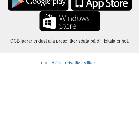
GCB lagrar endast alla presentkortsdata på din lokala enhet.
om
-
Hjälp
-
privatliv
-
villkor
-
Språk
förändring
©2012-2024 - Gift Card Balance Today - gcb.today - -au-east
Alla produktnamn, logotyper, varumärken och varumärken tillhör
respektive ägare.
Alla företags-, produkt- och tjänstenamn som används på denna
webbplats är endast för identifieringsändamål.
Webbplatsen drivs av oberoende samhälle som inte har någon
koppling till eller godkännande av respektive varumärkesägare.