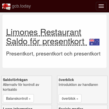
gcb.today
Växl
navig
Limones Restaurant
Saldo för presentkort
Presentkort, presentkort och presentkort
Saldoförfrågan
överblick
Alternativ för kontroll av
Introduktion av handlaren
kortsaldo
Balanskontroll »
överblick »
Lagra information
Sociala medier