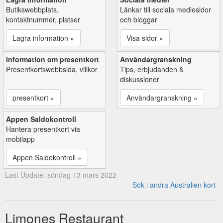
Butikswebbplats,
Länkar till sociala mediesidor
kontaktnummer, platser
och bloggar
Lagra information »
Visa sidor »
Information om presentkort
Användargranskning
Presentkortswebbsida, villkor
Tips, erbjudanden &
diskussioner
presentkort »
Användargranskning »
Appen Saldokontroll
Hantera presentkort via
mobilapp
Appen Saldokontroll »
Last Update: söndag 13 mars 2022
Sök i andra Australien kort
Limones Restaurant