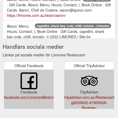
· Gift Cards. About; Menu; Hours; Contact; |; Book Online · Gift
Cards. Aaron. Chef de Cuisine. aaron@spoon.com.
https://limones.com.au/team/aaron/
About; Menu;
capellini, shark bay crab, chilli, tomato - Limones
Hours; Contact; |; Book Online · Gift Cards. capellini, shark
bay crab, chilli, tomato. © 2022 LIMONES | Site by
HARBY.STUDIOS.
https://limones.com.au/menu/lemon-spice-
Handlars sociala medier
roasted-chicken-farro-salad/
Länkar på sociala medier för Limones Restaurant
1 Point Walter Road,
WELCOME SECTION - image - Limones
Bicton WA 6157; 08 9319 1414 · dine@limones.com.au ·
Official Facebook
Official TripAdvisor
Limones. About; Menu; Hours; Contact; |; Book Online · Gift
Cards.
https://limones.com.au/contentboxes/welcome-section-
image/
About; Menu; Hours; Contact; |; Book
Cacciatori - Limones
Facebook
TripAdvisor
Online · Gift Cards. Cacciatori. salami, tomato, oregano, chilli.
facebook.com/LimonesBicton/
tripadvisor.com.au/Restaurant_
18. © 2022 LIMONES | Site by HARBY.STUDIOS.
g2035602-d1905928-
https://limones.com.au/menu/margherita-2/
Reviews-
Limones_Cafe_Restaurat-