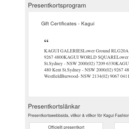
Presentkortsprogram
Gift Certificates - Kagui
KAGUI GALERIESLower Ground RLG20A The
9267 4800KAGUI WORLD SQUARELower Grou
St.Sydney - NSW 2000(02) 7209 6330KA
480 Kent St.Sydney - NSW 2000(02) 926
WestfieldBurwood- NSW 2134(02) 9067 041
Presentkortslänkar
Presentkortswebbsida, villkor & villkor för Kagui Fashion
Officiellt presentkort