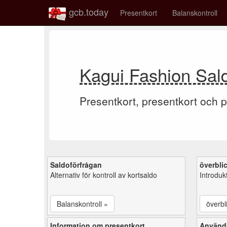
gcb.today
Presentkort
Balanskontroll
Kagui Fashion Sald
Presentkort, presentkort och p
Saldoförfrågan
överbli
Alternativ för kontroll av kortsaldo
Introduk
Balanskontroll »
överbl
Information om presentkort
Användb