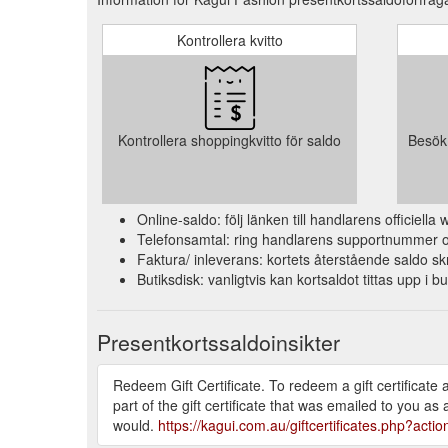
Kontrollera kvitto
Kontrollera shoppingkvitto för saldo
Besök 
Online-saldo: följ länken till handlarens officiell
Telefonsamtal: ring handlarens supportnummer och
Faktura/ inleverans: kortets återstående saldo skr
Butiksdisk: vanligtvis kan kortsaldot tittas upp i b
Presentkortssaldoinsikter
Redeem Gift Certificate. To redeem a gift certificate 
part of the gift certificate that was emailed to you 
would.
https://kagui.com.au/giftcertificates.php?act