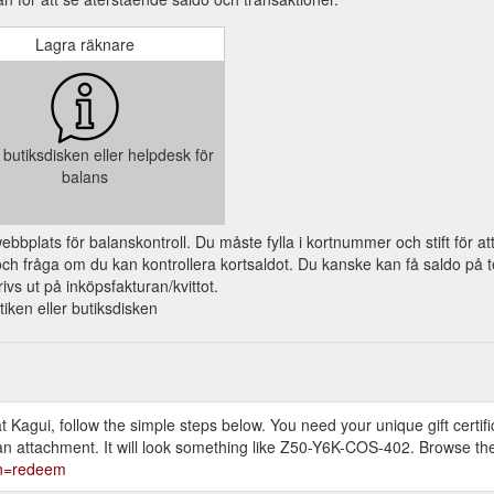
Lagra räknare
butiksdisken eller helpdesk för
balans
a webbplats för balanskontroll. Du måste fylla i kortnummer och stift för a
 fråga om du kan kontrollera kortsaldot. Du kanske kan få saldo på tel
ivs ut på inköpsfakturan/kvittot.
utiken eller butiksdisken
at Kagui, follow the simple steps below. You need your unique gift certif
as an attachment. It will look something like Z50-Y6K-COS-402. Browse th
ion=redeem