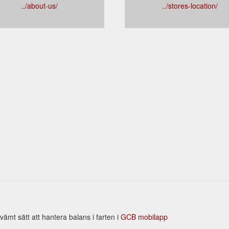
../about-us/
../stores-location/
ämt sätt att hantera balans i farten i
GCB mobilapp