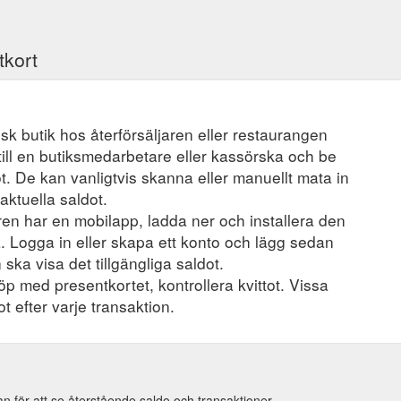
tkort
ysisk butik hos återförsäljaren eller restaurangen
ill en butiksmedarbetare eller kassörska och be
t. De kan vanligtvis skanna eller manuellt mata in
aktuella saldot.
en har en mobilapp, ladda ner och installera den
a. Logga in eller skapa ett konto och lägg sedan
 ska visa det tillgängliga saldot.
öp med presentkortet, kontrollera kvittot. Vissa
t efter varje transaktion.
n för att se återstående saldo och transaktioner.