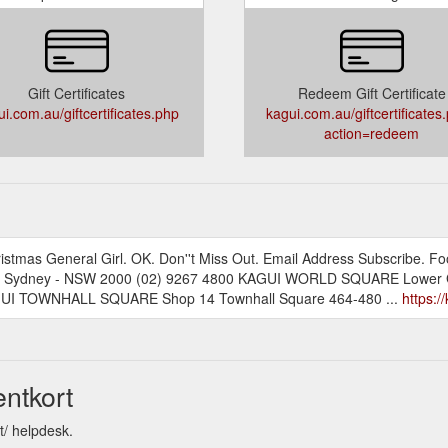
Gift Certificates
Redeem Gift Certificate
i.com.au/giftcertificates.php
kagui.com.au/giftcertificates
action=redeem
hristmas General Girl. OK. Don''t Miss Out. Email Address Subscribe. 
. Sydney - NSW 2000 (02) 9267 4800 KAGUI WORLD SQUARE Lower G
AGUI TOWNHALL SQUARE Shop 14 Townhall Square 464-480 ...
https:/
entkort
t/ helpdesk.