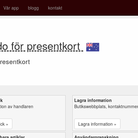
Vår app
blogg
kontakt
o för presentkort
resentkort
ck
Lagra information
tion av handlaren
Butikswebbplats, kontaktnummer,
ick »
Lagra information »
ara artiklar
Användargranskning