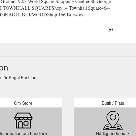
nd 9.03 World Square Shopping Centre686 George
GUI TOWNHALL SQUAREShop 14 Townhall Square464-
7 4800KAGUI BURWOODShop 166 Burwood
1
ion
 för Kagui Fashion.
Om Store
Butik / Plats
Information om handlare
Närliggande butik