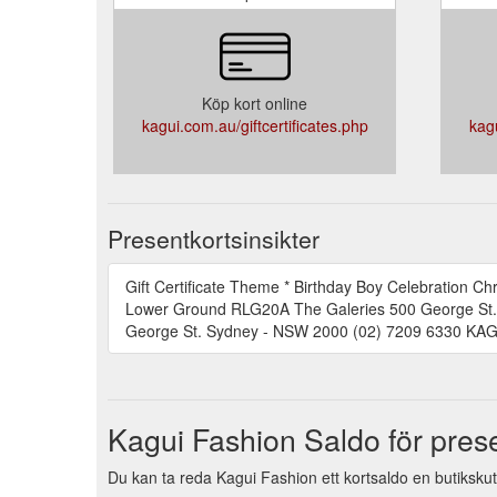
Köp kort online
kagui.com.au/giftcertificates.php
kagu
Presentkortsinsikter
Gift Certificate Theme * Birthday Boy Celebration C
Lower Ground RLG20A The Galeries 500 George St
George St. Sydney - NSW 2000 (02) 7209 6330 K
Kagui Fashion Saldo för pres
Du kan ta reda Kagui Fashion ett kortsaldo en butikskut