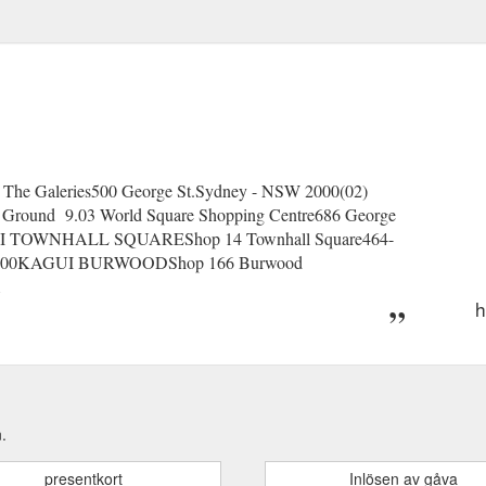
 Galeries500 George St.Sydney - NSW 2000(02)
nd 9.03 World Square Shopping Centre686 George
GUI TOWNHALL SQUAREShop 14 Townhall Square464-
7 4800KAGUI BURWOODShop 166 Burwood
1
h
.
presentkort
Inlösen av gåva