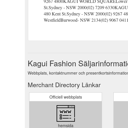
9267 4800KAGUI WORLD SQUARELower Grou
St.Sydney - NSW 2000(02) 7209 6330KA
480 Kent St.Sydney - NSW 2000(02) 926
WestfieldBurwood- NSW 2134(02) 9067 041
Kagui Fashion Säljarinformat
Webbplats, kontaktnummer och presentkortsinformation
Merchant Directory Länkar
Officiell webbplats
hemsida