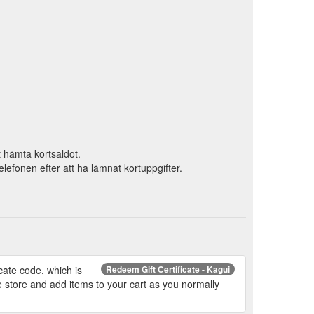
tt hämta kortsaldot.
efonen efter att ha lämnat kortuppgifter.
icate code, which is
Redeem Gift Certificate - Kagui
e store and add items to your cart as you normally