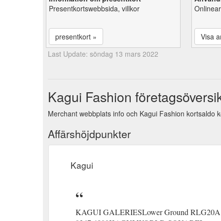
Presentkortswebbsida, villkor
Onlinear
presentkort »
Visa ar
Last Update: söndag 13 mars 2022
Kagui Fashion företagsöversik
Merchant webbplats info och Kagui Fashion kortsaldo k
Affärshöjdpunkter
Kagui
KAGUI GALERIESLower Ground RLG20A The