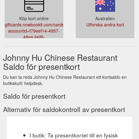
Köp kort online
Australien
giftcards.nowbookit.com/cards?
Utforska andra kort
accountid=f79eef14-4957-
48ee-b6f6-
f1e158e810b4&venueid=4032&theme=light&accent=215,15,0
Johnny Hu Chinese Restaurant
Saldo för presentkort
Du kan ta reda Johnny Hu Chinese Restaurant ett kortsaldo en
butikskutt/ helpdesk.
Saldo för presentkort
Alternativ för saldokontroll av presentkort
I butik: Ta presentkortet till en fysisk