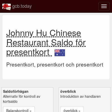
gcb.today
Växl
navig
Johnny Hu Chinese
Restaurant Saldo för
presentkort
Presentkort, presentkort och presentkort
Saldoförfrågan
överblick
Alternativ för kontroll av
Introduktion av handlaren
kortsaldo
Balanskontroll »
överblick »