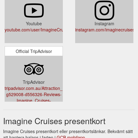
Youtube
Instagram
youtube.com/user/ImagineCruises
instagram.com/imaginecruises/
Official TripAdvisor
TripAdvisor
tripadvisor.com.au/Attraction_Review-
g529008-d556326-Reviews-
Imagine_Cruises-
Nelson_Bay_Port_Stephens_Greater_Newcastle_New_South_Wales
Imagine Cruises presentkort
Imagine Cruises presentkort eller presentkortslänkar. Bekvämt sätt
att hantera balans i farten i
GCB mobilapp