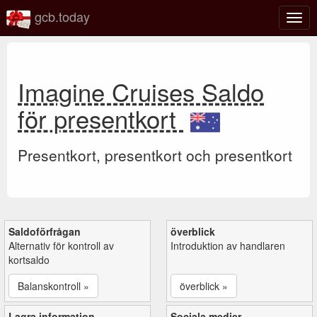
gcb.today
Växl
navig
Imagine Cruises Saldo
för presentkort
Presentkort, presentkort och presentkort
Saldoförfrågan
överblick
Alternativ för kontroll av
Introduktion av handlaren
kortsaldo
Balanskontroll »
överblick »
Lagra information
Sociala medier