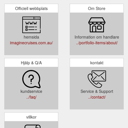
Officiell webbplats
Om Store
hemsida
Information om handlare
imaginecruises.com.au/
../portfolio-items/about/
Hjälp & Q/A
kontakt
kundservice
Service & Support
../faq/
../contact/
villkor