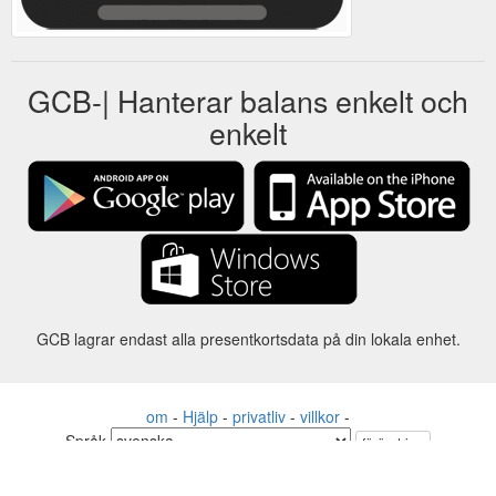
GCB-| Hanterar balans enkelt och
enkelt
GCB lagrar endast alla presentkortsdata på din lokala enhet.
om
-
Hjälp
-
privatliv
-
villkor
-
Språk
förändring
©2012-2024 - Gift Card Balance Today - gcb.today - -au-east