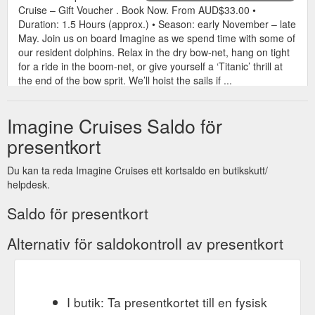
Cruise – Gift Voucher . Book Now. From AUD$33.00 •
Duration: 1.5 Hours (approx.) • Season: early November – late
May. Join us on board Imagine as we spend time with some of
our resident dolphins. Relax in the dry bow-net, hang on tight
for a ride in the boom-net, or give yourself a ‘Titanic’ thrill at
the end of the bow sprit. We’ll hoist the sails if ...
https://imaginecruises.com.au/portfolio-items/gift-vouchers-2/
Imagine Cruises Saldo för
presentkort
Du kan ta reda Imagine Cruises ett kortsaldo en butikskutt/
helpdesk.
Saldo för presentkort
Alternativ för saldokontroll av presentkort
I butik: Ta presentkortet till en fysisk