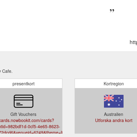
ht
y Cafe.
presentkort
Kortregion
Gift Vouchers
Australien
tcards.nowbookit.com/cards?
Utforska andra kort
tid=982bdf1d-0cf5-4e65-8623-
0,216,192
72dcd6&venueid=6249&theme=light&accent=40,216,192