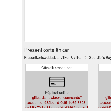
Presentkortslänkar
Presentkortswebbsida, villkor & villkor för Geordie''s Ba
Officiellt presentkort
Köp kort online
giftcards.nowbookit.com/cards?
gif
accountid=982bdf1d-0cf5-4e65-8623-
accoun
ecdd8472dcd6&venueid=6249&theme=light&accent=4
ecdd84