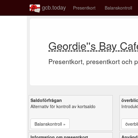
gcb.today
Presentkort
Balanskontroll
Geordie''s Bay Caf
Presentkort, presentkort och p
Saldoförfrågan
överbli
Alternativ för kontroll av kortsaldo
Introduk
Balanskontroll »
överbl
Information om presentkort
Använd