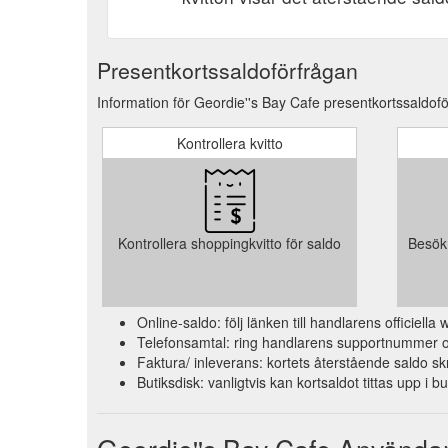
Presentkortssaldoförfrågan
Information för Geordie''s Bay Cafe presentkortssaldofö
Kontrollera kvitto
Kontrollera shoppingkvitto för saldo
Besök 
Online-saldo: följ länken till handlarens officiell
Telefonsamtal: ring handlarens supportnummer och
Faktura/ inleverans: kortets återstående saldo skr
Butiksdisk: vanligtvis kan kortsaldot tittas upp i b