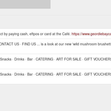
ect by paying cash, eftpos or card at the Café.
https://www.geordiebayca
 US · FIND US ... is a look at our new 'wild mushroom brushetta'. P
rt · Snacks · Drinks · Bar · CATERING · ART FOR SALE · GIFT VOUCH
rt · Snacks · Drinks · Bar · CATERING · ART FOR SALE · GIFT VOUCH