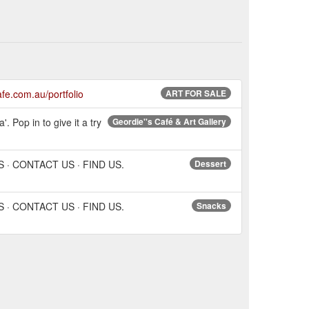
fe.com.au/portfolio
ART FOR SALE
op in to give it a try
Geordie''s Café & Art Gallery
ERS · CONTACT US · FIND US.
Dessert
ERS · CONTACT US · FIND US.
Snacks