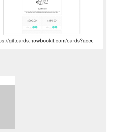
tps://giftcards.nowbookit.com/cards?accountid=982bd