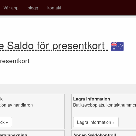
Vår app
blogg
kontakt
e Saldo för presentkort
resentkort
ck
Lagra information
tion av handlaren
Butikswebbplats, kontaktnummer,
ick »
Lagra information »
argranskning
Appen Saldokontroll