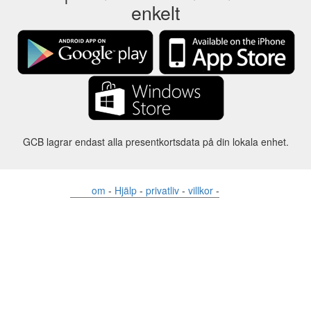
enkelt
GCB lagrar endast alla presentkortsdata på din lokala enhet.
om
-
Hjälp
-
privatliv
-
villkor
-
Språk
förändring
©2012-2024 - Gift Card Balance Today - gcb.today - -au-east
Alla produktnamn, logotyper, varumärken och varumärken tillhör
respektive ägare.