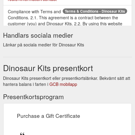
Compliance with Terms and
Terms & Conditions - Dinosaur Kits
Conditions. 2.1. This agreement is a contract between the
customer (you) and Dinosaur Kits. 2.2. By using this website
you acknowledge that you have read and understood, and
Handlars sociala medier
agree to be bound by these Terms and Conditions when you
submit an online Order to us. 2.3. These Terms and
Länkar på sociala medier för Dinosaur Kits
Conditions apply to the Ordering, purchase, fulfilment and
delivery of Goods from the ...
http://www.dinosaurkits.com.au/terms-and-conditions
Dinosaur Kits presentkort
Dinosaur Kits presentkort eller presentkortslänkar. Bekvämt sätt att
hantera balans i farten i
GCB mobilapp
Presentkortsprogram
Purchase a Gift Certificate