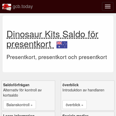
gcb.today
Växl
navig
Dinosaur Kits Saldo för
presentkort
Presentkort, presentkort och presentkort
Saldoförfrågan
överblick
Alternativ för kontroll av
Introduktion av handlaren
kortsaldo
Balanskontroll »
överblick »
Lagra information
Sociala medier