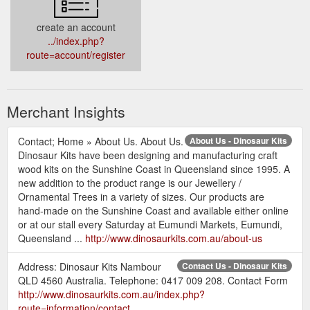
create an account
../index.php?
route=account/register
Merchant Insights
Contact; Home » About Us. About Us.
About Us - Dinosaur Kits
Dinosaur Kits have been designing and manufacturing craft
wood kits on the Sunshine Coast in Queensland since 1995. A
new addition to the product range is our Jewellery /
Ornamental Trees in a variety of sizes. Our products are
hand-made on the Sunshine Coast and available either online
or at our stall every Saturday at Eumundi Markets, Eumundi,
Queensland ...
http://www.dinosaurkits.com.au/about-us
Address: Dinosaur Kits Nambour
Contact Us - Dinosaur Kits
QLD 4560 Australia. Telephone: 0417 009 208. Contact Form
http://www.dinosaurkits.com.au/index.php?
route=information/contact