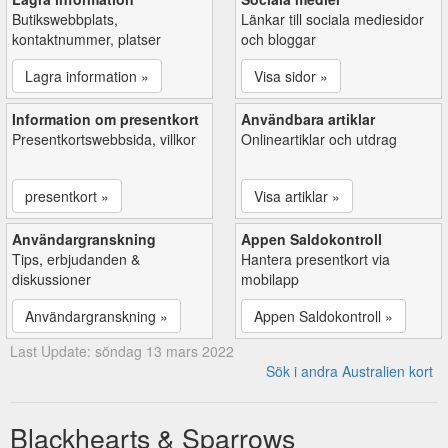
Butikswebbplats,
Länkar till sociala mediesidor
kontaktnummer, platser
och bloggar
Lagra information »
Visa sidor »
Information om presentkort
Användbara artiklar
Presentkortswebbsida, villkor
Onlineartiklar och utdrag
presentkort »
Visa artiklar »
Användargranskning
Appen Saldokontroll
Tips, erbjudanden &
Hantera presentkort via
diskussioner
mobilapp
Användargranskning »
Appen Saldokontroll »
Last Update: söndag 13 mars 2022
Sök i andra Australien kort
Blackhearts & Sparrows