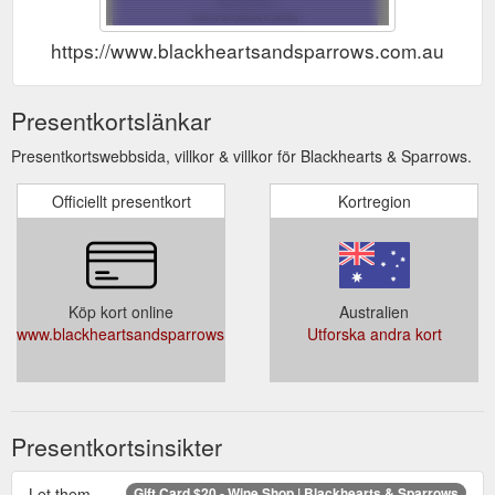
https://www.blackheartsandsparrows.com.au/categ
Presentkortslänkar
Presentkortswebbsida, villkor & villkor för Blackhearts & Sparrows.
Officiellt presentkort
Kortregion
Köp kort online
Australien
www.blackheartsandsparrows.com.au/categories//_home/giftcards
Utforska andra kort
Presentkortsinsikter
Let them
Gift Card $20 - Wine Shop | Blackhearts & Sparrows