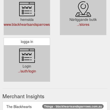
hemsida
Närliggande butik
www.blackheartsandsparrows.com.au
../stores
logga in
Login
../auth/login
Merchant Insights
The Blackhearts
Things - blackheartsandsparrows.com.au