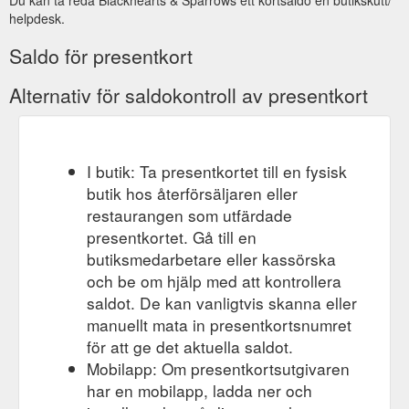
decide with this gift voucher. Please note that these are
helpdesk.
manually processed and our team will be in touch with your
voucher. Sibling owned and run since 2006. News Stores. Red
Saldo för presentkort
White Pink/orange Bubbles Spirits/Vermouth Beer
Subscriptions New. Drinkability. Guzzle Contemplate Impress.
Alternativ för saldokontroll av presentkort
Body. Full Medium Light. Price . $0–$20 $20–$30 $30–$50
$50–$60 $60+ Type. Chilled Red ...
https://www.blackheartsandsparrows.com.au/products/egift20/elect
gift-card-for--20
I butik: Ta presentkortet till en fysisk
butik hos återförsäljaren eller
restaurangen som utfärdade
presentkortet. Gå till en
butiksmedarbetare eller kassörska
och be om hjälp med att kontrollera
saldot. De kan vanligtvis skanna eller
manuellt mata in presentkortsnumret
för att ge det aktuella saldot.
Mobilapp: Om presentkortsutgivaren
har en mobilapp, ladda ner och