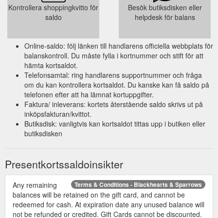
Kontrollera shoppingkvitto för
Besök butiksdisken eller
saldo
helpdesk för balans
Online-saldo: följ länken till handlarens officiella webbplats för
balanskontroll. Du måste fylla i kortnummer och stift för att
hämta kortsaldot.
Telefonsamtal: ring handlarens supportnummer och fråga
om du kan kontrollera kortsaldot. Du kanske kan få saldo på
telefonen efter att ha lämnat kortuppgifter.
Faktura/ inleverans: kortets återstående saldo skrivs ut på
inköpsfakturan/kvittot.
Butiksdisk: vanligtvis kan kortsaldot tittas upp i butiken eller
butiksdisken
Presentkortssaldoinsikter
Any remaining
Terms & Conditions - Blackhearts & Sparrows
balances will be retained on the gift card, and cannot be
redeemed for cash. At expiration date any unused balance will
not be refunded or credited. Gift Cards cannot be discounted.