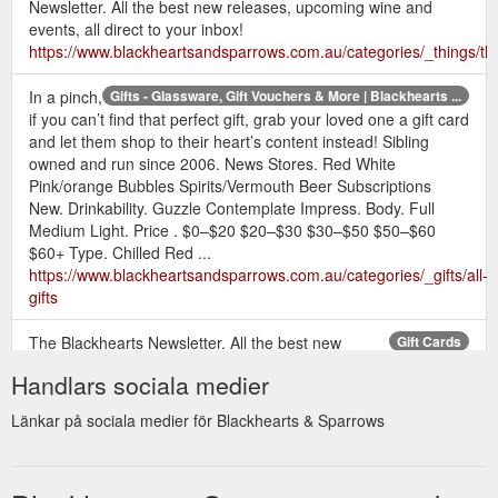
Newsletter. All the best new releases, upcoming wine and
events, all direct to your inbox!
https://www.blackheartsandsparrows.com.au/categories/_things/th
In a pinch,
Gifts - Glassware, Gift Vouchers & More | Blackhearts ...
if you can’t find that perfect gift, grab your loved one a gift card
and let them shop to their heart’s content instead! Sibling
owned and run since 2006. News Stores. Red White
Pink/orange Bubbles Spirits/Vermouth Beer Subscriptions
New. Drinkability. Guzzle Contemplate Impress. Body. Full
Medium Light. Price . $0–$20 $20–$30 $30–$50 $50–$60
$60+ Type. Chilled Red ...
https://www.blackheartsandsparrows.com.au/categories/_gifts/all-
gifts
The Blackhearts Newsletter. All the best new
Gift Cards
releases, upcoming wine and events, all direct to your inbox!
Handlars sociala medier
https://www.blackheartsandsparrows.com.au/categories/_PR
Länkar på sociala medier för Blackhearts & Sparrows