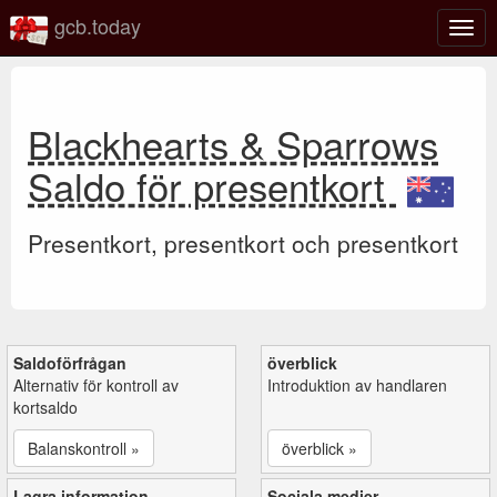
gcb.today
Växl
navig
Blackhearts & Sparrows
Saldo för presentkort
Presentkort, presentkort och presentkort
Saldoförfrågan
överblick
Alternativ för kontroll av
Introduktion av handlaren
kortsaldo
Balanskontroll »
överblick »
Lagra information
Sociala medier