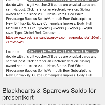
decide with this gift voucher.Gift cards are physical cards and
sent via post. Click here for an electronic version. Sibling
owned and run since 2006. News Stores. Red White
Pink/orange Bubbles Spirits/Vermouth Beer Subscriptions
New. Drinkability. Guzzle Contemplate Impress. Body. Full
Medium Light. Price . $0–$20 $20–$30 $30–$50 $50–$60
$60+ Type. Chilled Red, Oxidative ...
https://www.blackheartsandsparrows.com.au/products/gift20/gift-
card-for--20
Let them
Gift Card $10 - Wine Shop | Blackhearts & Sparrows
decide with this gift voucher.Gift cards are physical cards and
sent via post. Click here for an electronic version. Sibling
owned and run since 2006. News Stores. Red White
Pink/orange Bubbles Spirits/Vermouth Beer Subscriptions
New. Drinkability. Guzzle Contemplate Impress. Body. Full
Medium Light. Price . $0–$20 $20–$30 $30–$50 $50–$60
$60+ Type. Chilled Red, Oxidative ...
Blackhearts & Sparrows Saldo för
https://www.blackheartsandsparrows.com.au/products/gift10/gift-
card-for--10
presentkort
Let them
e-Gift Card $20 - Wine Shop - Blackhearts & Sparrows
Du kan ta reda Blackhearts & Sparrows ett kortsaldo en butikskutt/