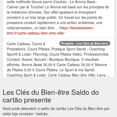
cette méthode douce parmi d’autres : Le Amma Assis :
Calmer par le Toucher Le Amma est basé sur les principes de
la médecine chinoise. Son effet apaisant et énergisant
convient à un très large public. Un travail sur les points de
pressions conduit rapidement à une action antistress, une
redynamisation, un bien-être ...
https://lesclesdubien-
etre.fr/carte-cadeau-bien-etre-ville/
Carte Cadeau; Cours &
Produits - Les Clés du Bien-être
Prestations. Cours Pilates; Pratique Sport Santé ; Coaching
Sportif & Loisir; Planning; Cours Pilates Vidéo; Professionnels;
Contact; Suivre; Accueil / Boutique Boutique. 3 résultats
affichés. Amma Assis 30,00 € Carte Cadeau 30,00 € Séance
de Pilates 5,00 € Cours Pilates; Le Sport & ma Santé;
Coaching Sport & Loisir; Carte Cadeau Bien être Villé; Liens ...
https://lesclesdubien-etre.fr/boutique/
Les Clés du Bien-être Saldo do
Carte Cadeau; Cours &
Les Activités - Les Clés du Bien-être
Prestations. Cours Pilates; Pratique Sport Santé ; Coaching
cartão presente
Sportif & Loisir; Planning; Cours Pilates Vidéo; Professionnels;
Contact; Suivre; Les Activités Pilates & Pilates Douceur.
Você pode descobrir o saldo do cartão Les Clés du Bien-être por
Pilates. Technique douce du renforcement des muscles
visita loja contador / balcão.
profonds visant au maintien d’une bonne posture, tonicité,