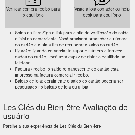
Cours Pilates · Le Sport & ma Santé · Coaching Sport & Loisir
Verificar compra recibo para
Visite a loja contador ou help
· Carte Cadeau Bien être Villé ...
https://lesclesdubien-
o equilíbrio
desk para equilíbrio
etre.fr/planning/
Carte Cadeau;
Le Sport & ma Santé - Les Clés du Bien-être
Saldo on-line: Siga o link para o site de verificação de saldo
Cours & Prestations. Cours Pilates; Pratique Sport Santé ;
oficial do comerciante. Você precisará preencher o número
Coaching Sportif & Loisir; Planning; Cours Pilates Vidéo;
do cartão e o pin a fim de recuperar o saldo do cartão.
Professionnels; Contact; Suivre; Le Sport & ma Santé. Je
Ligação: ligar do comerciante suporte número e fornece
m''inscris. Améliorer sa Santé grâce à l’activité physique .
dados do cartão, você será capaz de obter o equilíbrio no
Bilan de forme physique et choix de l’activité physique
telefone.
adaptée. Encourager et Accompagner dans la démarche
Factura / recibo: o saldo remanescente do cartão está
d’une reprise durable ...
https://lesclesdubien-etre.fr/le-sport-
impresso na factura comercial / recibo.
ma-sante/
Balcão de loja: geralmente o saldo do cartão poderia ser
pesquisado no balcão de loja ou a loja
Carte Cadeau; Cours &
Mentions Légales - Les Clés du Bien-être
Prestations. Cours Pilates; Pratique Sport Santé ; Coaching
Sportif & Loisir; Planning; Cours Pilates Vidéo; Professionnels;
Les Clés du Bien-être Avaliação do
Contact; Suivre; Mentions Légales. Propriétaire du site.
Direction de la publication : Sandrine Petitjean. Siège Social :
usuário
1 route de Neuve Eglise – 67220 Dieffenbach au Val. Email :
contact@lesclesdubien-etre.fr. Téléphone : 06 87 52 45 29 ...
Partilhe a sua experiência de Les Clés du Bien-être
https://lesclesdubien-etre.fr/mentions-legales/