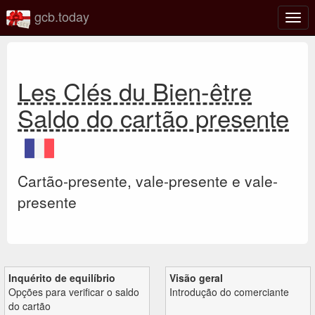
gcb.today
Ativa
nave
Les Clés du Bien-être
Saldo do cartão presente
Cartão-presente, vale-presente e vale-
presente
Inquérito de equilíbrio
Visão geral
Opções para verificar o saldo
Introdução do comerciante
do cartão