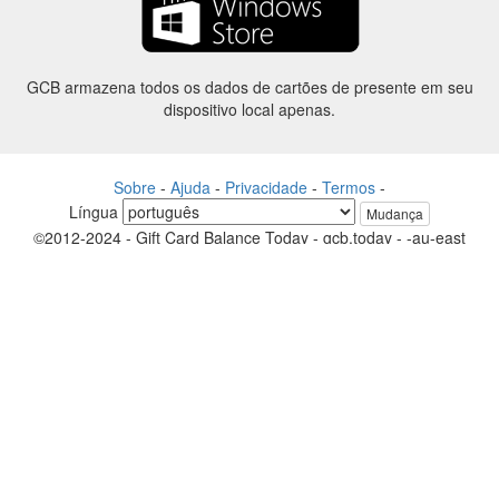
GCB armazena todos os dados de cartões de presente em seu
dispositivo local apenas.
Sobre
-
Ajuda
-
Privacidade
-
Termos
-
Língua
Mudança
©2012-2024 - Gift Card Balance Today - gcb.today - -au-east
Todos os nomes de produtos, logotipos, marcas comerciais e marcas
são propriedade de seus respectivos proprietários.
Todos os nomes de empresa, produto e serviço utilizados neste
website são apenas a fins de identificação.
O site é raneou por uma comunidade independente que não tem
nenhuma associação nem endosso pelos respectivos proprietários de
marcas.
Entre em contato conosco se tiver alguma dúvida ou pergunta.