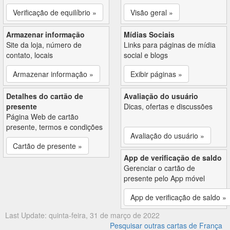
Verificação de equilíbrio »
Visão geral »
Armazenar informação
Mídias Sociais
Site da loja, número de
Links para páginas de mídia
contato, locais
social e blogs
Armazenar informação »
Exibir páginas »
Detalhes do cartão de
Avaliação do usuário
presente
Dicas, ofertas e discussões
Página Web de cartão
presente, termos e condições
Avaliação do usuário »
Cartão de presente »
App de verificação de saldo
Gerenciar o cartão de
presente pelo App móvel
App de verificação de saldo »
Last Update: quinta-feira, 31 de março de 2022
Pesquisar outras cartas de França