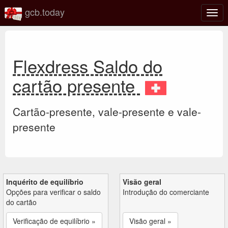
gcb.today
Ativa
nave
Flexdress Saldo do
cartão presente
Cartão-presente, vale-presente e vale-
presente
Inquérito de equilíbrio
Visão geral
Opções para verificar o saldo
Introdução do comerciante
do cartão
Verificação de equilíbrio »
Visão geral »