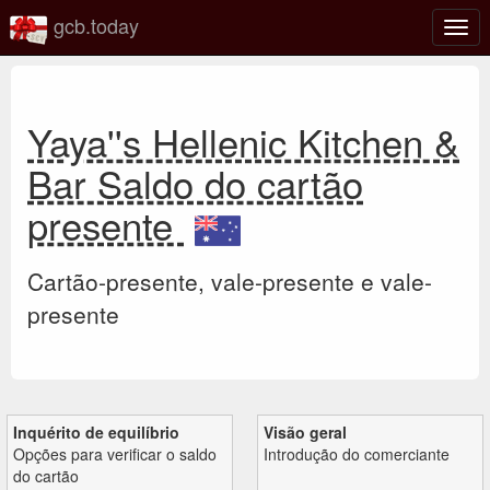
gcb.today
Ativa
nave
Yaya''s Hellenic Kitchen &
Bar Saldo do cartão
presente
Cartão-presente, vale-presente e vale-
presente
Inquérito de equilíbrio
Visão geral
Opções para verificar o saldo
Introdução do comerciante
do cartão