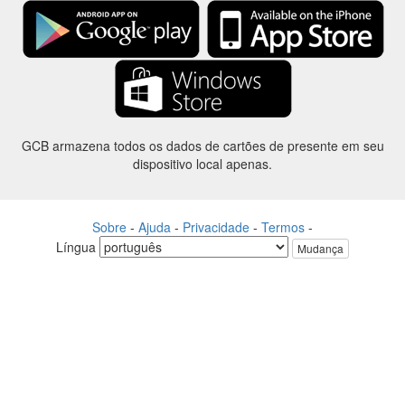
GCB armazena todos os dados de cartões de presente em seu
dispositivo local apenas.
Sobre
-
Ajuda
-
Privacidade
-
Termos
-
Língua
Mudança
©2012-2024 - Gift Card Balance Today - gcb.today - -au-east
Todos os nomes de produtos, logotipos, marcas comerciais e marcas
são propriedade de seus respectivos proprietários.
Todos os nomes de empresa, produto e serviço utilizados neste