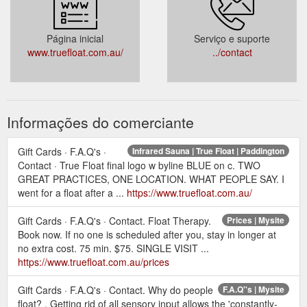
Página inicial
Serviço e suporte
www.truefloat.com.au/
../contact
Informações do comerciante
Gift Cards · F.A.Q's ·
Infrared Sauna | True Float | Paddington
Contact · True Float final logo w byline BLUE on c. TWO
GREAT PRACTICES, ONE LOCATION. WHAT PEOPLE SAY. I
went for a float after a ...
https://www.truefloat.com.au/
Gift Cards · F.A.Q's · Contact. Float Therapy.
Prices | Mysite
Book now. If no one is scheduled after you, stay in longer at
no extra cost. 75 min. $75. SINGLE VISIT ...
https://www.truefloat.com.au/prices
Gift Cards · F.A.Q's · Contact. Why do people
F.A.Q''s | Mysite
float? ​. Getting rid of all sensory input allows the 'constantly-