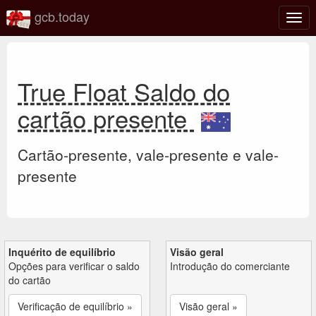
gcb.today
Ativa
nave
True Float Saldo do
cartão presente
Cartão-presente, vale-presente e vale-
presente
Inquérito de equilíbrio
Visão geral
Opções para verificar o saldo
Introdução do comerciante
do cartão
Verificação de equilíbrio »
Visão geral »