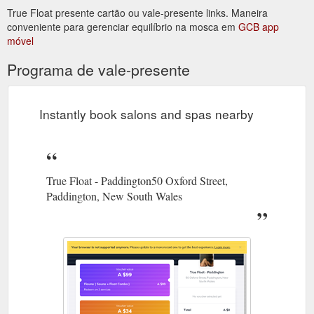
what we are seeking is ...
True Float presente cartão ou vale-presente links. Maneira
https://www.truefloat.com.au/infrared-sauna-near-me
conveniente para gerenciar equilíbrio na mosca em
GCB app
móvel
Programa de vale-presente
Instantly book salons and spas nearby
True Float - Paddington50 Oxford Street,
Paddington, New South Wales