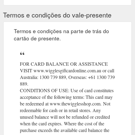
Termos e condições do vale-presente
Termos e condições na parte de trás do
cartão de presente.
FOR CARD BALANCE OR ASSISTANCE
VISIT www.wigglesgiftcardonline.com.au or call
Australia: 1300 739 889, Overseas: +61 1300 739
889.
CONDITIONS OF USE: Use of card constitutes
acceptance of the following terms: This card may
be redeemed at www.thewigglesshop.com.
(gcb.today#C7C
Not
redeemable for cash or in retail stores. Any
unused balance will not be refunded or credited
when the card expires.
(gcb.today#A60140).
Where the cost of the
purchase exceeds the available card balance the