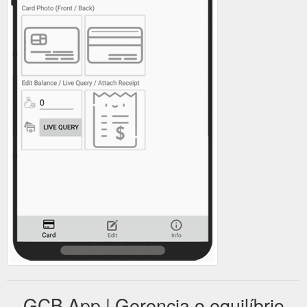
GCB App | Gerencia o equilíbrio