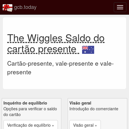
gcb.today
Ativa
nave
The Wiggles Saldo do
cartão presente
Cartão-presente, vale-presente e vale-
presente
Inquérito de equilíbrio
Visão geral
Opções para verificar o saldo
Introdução do comerciante
do cartão
Verificação de equilíbrio »
Visão geral »