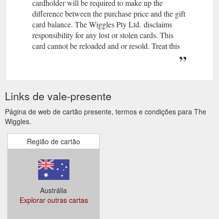
cardholder will be required to make up the
difference between the purchase price and the gift
card balance. The Wiggles Pty Ltd.
(gcb.today#789AE3).
disclaims
responsibility for any lost or stolen cards. This
card cannot be reloaded and or resold. Treat this
card as cash.
(gcb.today#1731A0).
EXPIRES 12 MONTHS FROM
DATE OF PURCHASE. The Wiggles P/L.
Distributed under license by Printcess.
(gcb.today#AB3437).
18
Armstrong St, Middle Park, VIC. 3206.
Links de vale-presente
Página de web de cartão presente, termos e condições para The
Wiggles.
Região de cartão
Austrália
Explorar outras cartas