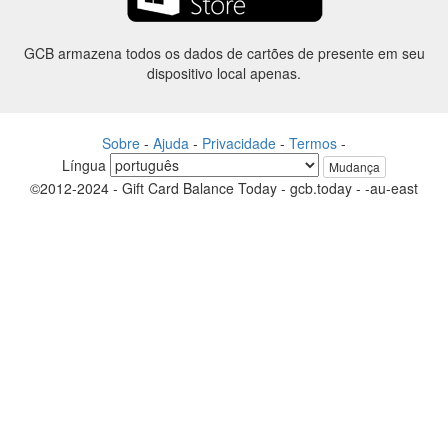
GCB armazena todos os dados de cartões de presente em seu
dispositivo local apenas.
Sobre
-
Ajuda
-
Privacidade
-
Termos
-
Língua
Mudança
©2012-2024 - Gift Card Balance Today - gcb.today - -au-east
Todos os nomes de produtos, logotipos, marcas comerciais e marcas
são propriedade de seus respectivos proprietários.
Todos os nomes de empresa, produto e serviço utilizados neste
website são apenas a fins de identificação.
O site é raneou por uma comunidade independente que não tem
nenhuma associação nem endosso pelos respectivos proprietários de
marcas.
Entre em contato conosco se tiver alguma dúvida ou pergunta.