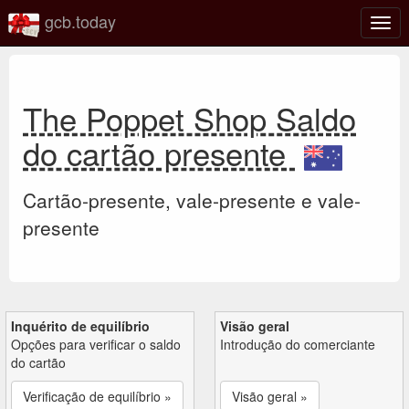
gcb.today
Ativa
nave
The Poppet Shop Saldo
do cartão presente
Cartão-presente, vale-presente e vale-
presente
Inquérito de equilíbrio
Visão geral
Opções para verificar o saldo
Introdução do comerciante
do cartão
Verificação de equilíbrio »
Visão geral »