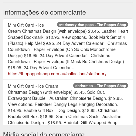
Informações do comerciante
Mini Gift Card - Ice
stationery that pops - The Poppet Shop
Cream Christmas Design (with envelope) $3.45. Leather Heart
Shaped Bookmark. $12.95. View options. Book Mark Set of 4
(Plastic) Help Me! $9.95. 24 Day Advent Calendar - Christmas
Countdown - Paper Envelope (Oh So Chic Monochrome
Design) $18.95. 24 Day Advent Calendar - Christmas
Countdown - Paper Envelope (It Musk Be Christmas Design)
$18.95. 24 Day Advent Calendar ...
https://thepoppetshop.com.au/collections/stationery
Mini Gift Card - Ice Cream
christmas – The Poppet Shop
Christmas Design (with envelope) $3.45. Sold Out.
Extravagant Bauble - Australian Chinoiserie Design. $19.95.
View options. Reindeer Dangly Legs Hanging Decoration.
$14.95. Bauble Gift Box - Dog Design. $18.95. Christmas
Bauble Gift Box. $18.95. Santa Christmas Sack - Australian
Chinoiserie Design . $16.95. Rudolph Gift Wrapped Soap
(Frangipani Fragrance) $14.95 ...
Mídia social do comerciante
https://thepoppetshop.com.au/collections/christmas