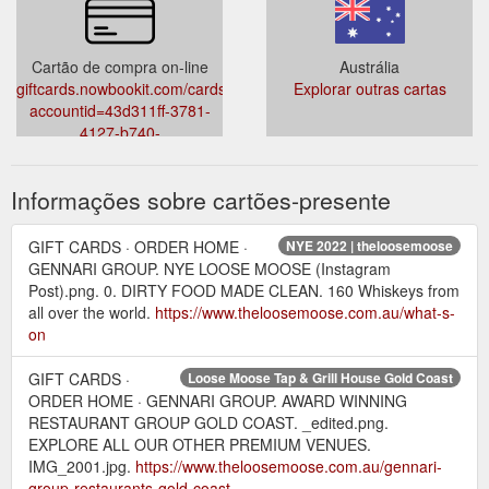
Cartão de compra on-line
Austrália
giftcards.nowbookit.com/cards?
Explorar outras cartas
accountid=43d311ff-3781-
4127-b740-
2954941fc530&venueid=921&theme=dark&accent=157,157,157
Informações sobre cartões-presente
GIFT CARDS · ORDER HOME ·
NYE 2022 | theloosemoose
GENNARI GROUP. NYE LOOSE MOOSE (Instagram
Post).png. 0. DIRTY FOOD MADE CLEAN. 160 Whiskeys from
all over the world.
https://www.theloosemoose.com.au/what-s-
on
GIFT CARDS ·
Loose Moose Tap & Grill House Gold Coast
ORDER HOME · GENNARI GROUP. AWARD WINNING
RESTAURANT GROUP GOLD COAST. _edited.png.
EXPLORE ALL OUR OTHER PREMIUM VENUES.
IMG_2001.jpg.
https://www.theloosemoose.com.au/gennari-
group-restaurants-gold-coast