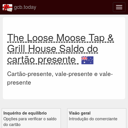
gcb.today
Ativa
nave
The Loose Moose Tap &
Grill House Saldo do
cartão presente
Cartão-presente, vale-presente e vale-
presente
Inquérito de equilíbrio
Visão geral
Opções para verificar o saldo
Introdução do comerciante
do cartão