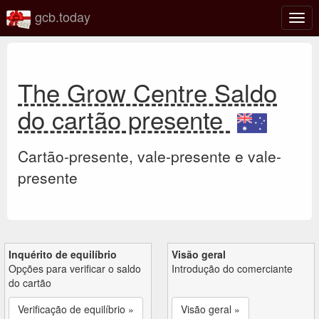
gcb.today
Ativa
nave
The Grow Centre Saldo
do cartão presente
Cartão-presente, vale-presente e vale-
presente
Inquérito de equilíbrio
Visão geral
Opções para verificar o saldo
Introdução do comerciante
do cartão
Verificação de equilíbrio »
Visão geral »