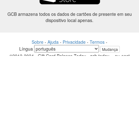
GCB armazena todos os dados de cartões de presente em seu
dispositivo local apenas.
Sobre
-
Ajuda
-
Privacidade
-
Termos
-
Língua
Mudança
©2012-2024 - Gift Card Balance Today - gcb.today - -au-east
Todos os nomes de produtos, logotipos, marcas comerciais e marcas
são propriedade de seus respectivos proprietários.
Todos os nomes de empresa, produto e serviço utilizados neste
website são apenas a fins de identificação.
O site é raneou por uma comunidade independente que não tem
nenhuma associação nem endosso pelos respectivos proprietários de
marcas.
Entre em contato conosco se tiver alguma dúvida ou pergunta.