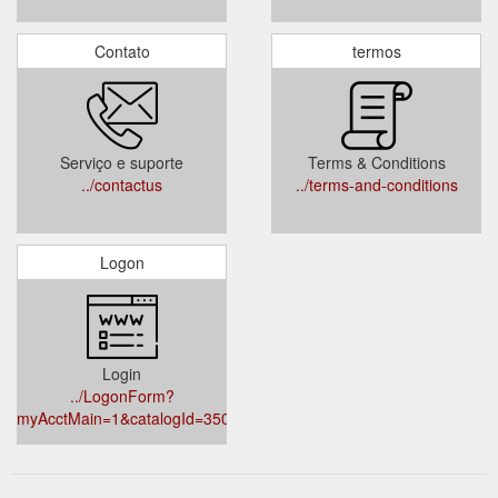
Contato
termos
Serviço e suporte
Terms & Conditions
../contactus
../terms-and-conditions
Logon
Login
../LogonForm?
myAcctMain=1&catalogId=35000&langId=-1&storeId=901