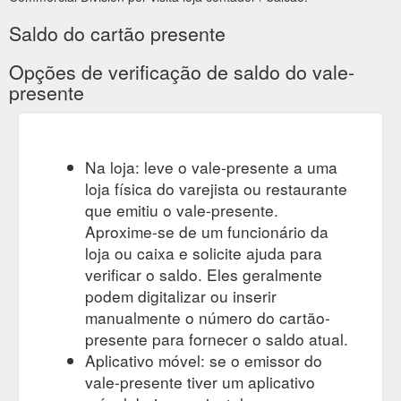
Brands · Gift Cards · Gaming · Gaming
Store Locator
Accessories · Chargers & Gaming Accessories · Gaming
Saldo do cartão presente
Recharge Cards · Gaming Consoles · Nintendo Switch ...
https://www.thegoodguyscommercial.com.au/store-locator
Opções de verificação de saldo do vale-
presente
Brands · Gift Cards · Gaming ·
About Us | The Good Guys
Gaming Accessories · Chargers & Gaming Accessories ·
Gaming Recharge Cards · Gaming Consoles · Nintendo
Switch ...
https://www.thegoodguyscommercial.com.au/about-
Na loja: leve o vale-presente a uma
us
loja física do varejista ou restaurante
que emitiu o vale-presente.
Aproxime-se de um funcionário da
loja ou caixa e solicite ajuda para
verificar o saldo. Eles geralmente
podem digitalizar ou inserir
manualmente o número do cartão-
presente para fornecer o saldo atual.
Aplicativo móvel: se o emissor do
vale-presente tiver um aplicativo