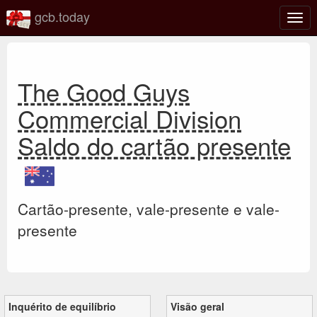
gcb.today
Ativa
nave
The Good Guys
Commercial Division
Saldo do cartão presente
Cartão-presente, vale-presente e vale-
presente
Inquérito de equilíbrio
Visão geral