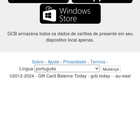
GCB armazena todos os dados de cartões de presente em seu
dispositivo local apenas.
Sobre
-
Ajuda
-
Privacidade
-
Termos
-
Língua
Mudança
©2012-2024 - Gift Card Balance Today - gcb.today - -au-east
Todos os nomes de produtos, logotipos, marcas comerciais e marcas
são propriedade de seus respectivos proprietários.
Todos os nomes de empresa, produto e serviço utilizados neste
website são apenas a fins de identificação.
O site é raneou por uma comunidade independente que não tem
nenhuma associação nem endosso pelos respectivos proprietários de