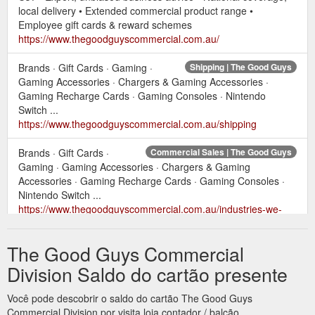
local delivery • Extended commercial product range •
Employee gift cards & reward schemes
https://www.thegoodguyscommercial.com.au/
Brands · Gift Cards · Gaming ·
Shipping | The Good Guys
Gaming Accessories · Chargers & Gaming Accessories ·
Gaming Recharge Cards · Gaming Consoles · Nintendo
Switch ...
https://www.thegoodguyscommercial.com.au/shipping
Brands · Gift Cards ·
Commercial Sales | The Good Guys
Gaming · Gaming Accessories · Chargers & Gaming
Accessories · Gaming Recharge Cards · Gaming Consoles ·
Nintendo Switch ...
https://www.thegoodguyscommercial.com.au/industries-we-
service
The Good Guys Commercial
Display All Link.
Brands | The Good Guys Commercial Division
Suggested site content and search history menu. Products.
Division Saldo do cartão presente
_mobile-nav_3074457345618314662. null. Brands · Gift
Cards.
https://www.thegoodguyscommercial.com.au/brands
Você pode descobrir o saldo do cartão The Good Guys
Commercial Division por visita loja contador / balcão.