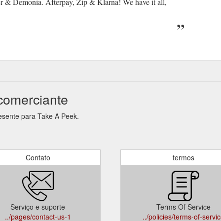
r & Demonia. Afterpay, Zip & Klarna! We have it all,
comerciante
resente para Take A Peek.
Contato
termos
Serviço e suporte
Terms Of Service
../pages/contact-us-1
../policies/terms-of-servi