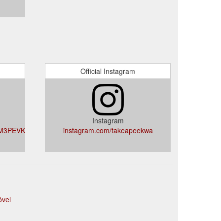
Official Instagram
Instagram
YM3PEVK3HABRfs7zfA
instagram.com/takeapeekwa
vel