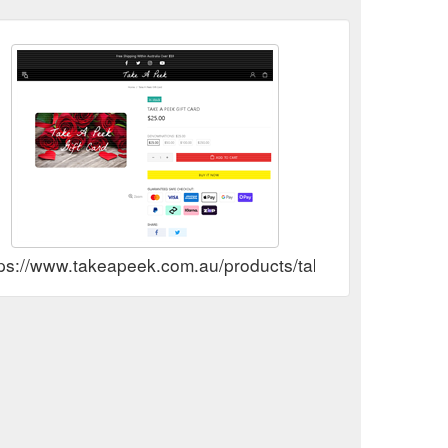
tps://www.takeapeek.com.au/products/take-a-peek-gift-ca