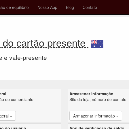
ção de equilíbrio
Nosso App
Blog
Contato
 do cartão presente
e e vale-presente
eral
Armazenar informação
ção do comerciante
Site da loja, número de contato, 
geral »
Armazenar informação »
ão do usuário
App de verificação de saldo