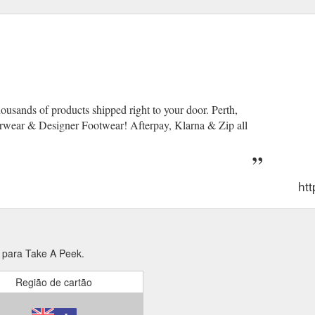
usands of products shipped right to your door. Perth,
erwear & Designer Footwear! Afterpay, Klarna & Zip all
ht
 para Take A Peek.
Região de cartão