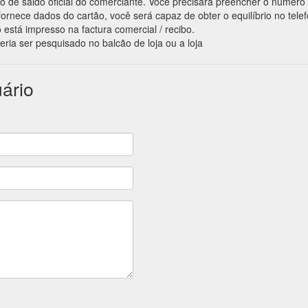
ação de saldo oficial do comerciante. Você precisará preencher o número
ornece dados do cartão, você será capaz de obter o equilíbrio no tele
 está impresso na factura comercial / recibo.
eria ser pesquisado no balcão de loja ou a loja
ário