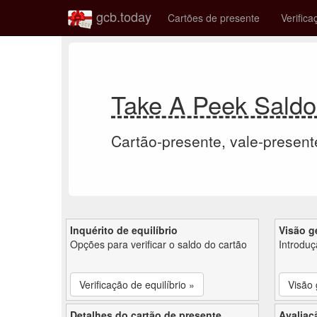
gcb.today
Cartões de presente
Verifica
Take A Peek Saldo
Cartão-presente, vale-present
Inquérito de equilíbrio
Visão g
Opções para verificar o saldo do cartão
Introdu
Verificação de equilíbrio »
Visão 
Detalhes do cartão de presente
Avaliaç