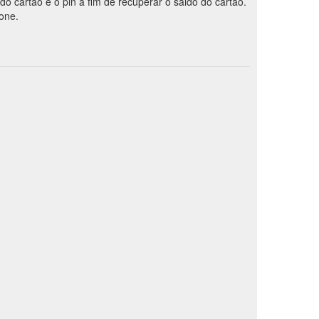
 do cartão e o pin a fim de recuperar o saldo do cartão.
fone.