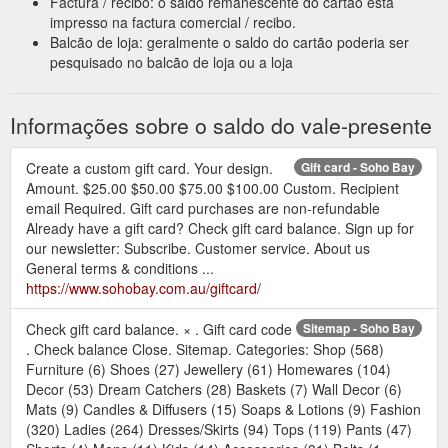
Factura / recibo: o saldo remanescente do cartão está
impresso na factura comercial / recibo.
Balcão de loja: geralmente o saldo do cartão poderia ser
pesquisado no balcão de loja ou a loja
Informações sobre o saldo do vale-presente
Create a custom gift card. Your design.
Gift card - Soho Bay
Amount. $25.00 $50.00 $75.00 $100.00 Custom. Recipient
email Required. Gift card purchases are non-refundable
Already have a gift card? Check gift card balance. Sign up for
our newsletter: Subscribe. Customer service. About us
General terms & conditions ...
https://www.sohobay.com.au/giftcard/
Check gift card balance. × . Gift card code
Sitemap - Soho Bay
. Check balance Close. Sitemap. Categories: Shop (568)
Furniture (6) Shoes (27) Jewellery (61) Homewares (104)
Decor (53) Dream Catchers (28) Baskets (7) Wall Decor (6)
Mats (9) Candles & Diffusers (15) Soaps & Lotions (9) Fashion
(320) Ladies (264) Dresses/Skirts (94) Tops (119) Pants (47)