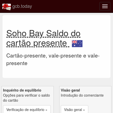
gcb.today
Ativa
nave
Soho Bay Saldo do
cartão presente
Cartão-presente, vale-presente e vale-
presente
Inquérito de equilíbrio
Visão geral
Opções para verificar o saldo
Introdução do comerciante
do cartão
Verificação de equilíbrio »
Visão geral »