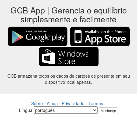
GCB App | Gerencia o equilíbrio
simplesmente e facilmente
GCB armazena todos os dados de cartões de presente em seu
dispositivo local apenas.
Sobre
-
Ajuda
-
Privacidade
-
Termos
-
Língua
Mudança
©2012-2024 - Gift Card Balance Today - gcb.today - -au-east