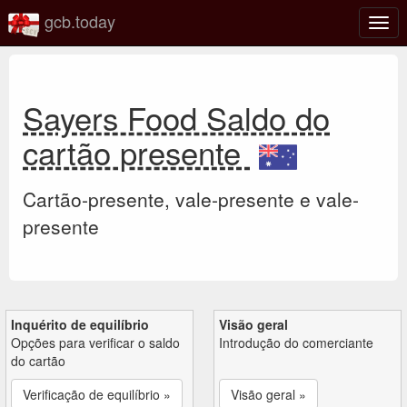
gcb.today
Ativa
nave
Sayers Food Saldo do
cartão presente
Cartão-presente, vale-presente e vale-
presente
Inquérito de equilíbrio
Visão geral
Opções para verificar o saldo
Introdução do comerciante
do cartão
Verificação de equilíbrio »
Visão geral »