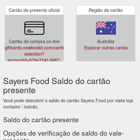
Cartão de presente oficial
Região de cartão
Cartão de compra on-line
Austrália
giftcards.nowbookit.com/cards/card-
Explorar outras cartas
selection?
accountid=979e724f-0687-
46d6-bfb2-
259bb4e41a27&venueid=2084&theme=light&accent=157,157,157
Sayers Food Saldo do cartão
presente
Você pode descobrir o saldo do cartão Sayers Food por visita loja
contador / balcão.
Saldo do cartão presente
Opções de verificação de saldo do vale-
presente