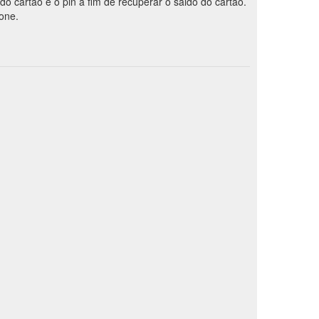
 do cartão e o pin a fim de recuperar o saldo do cartão.
fone.