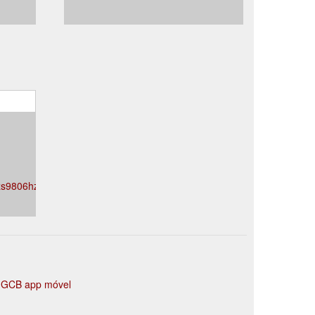
s9806hzoiqsfq1gliv/
m
GCB app móvel