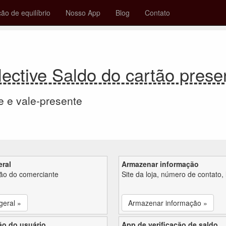
ção de equilíbrio
Nosso App
Blog
Contato
ective Saldo do cartão pres
e e vale-presente
eral
Armazenar informação
ção do comerciante
Site da loja, número de contato, 
geral »
Armazenar informação »
ão do usuário
App de verificação de saldo