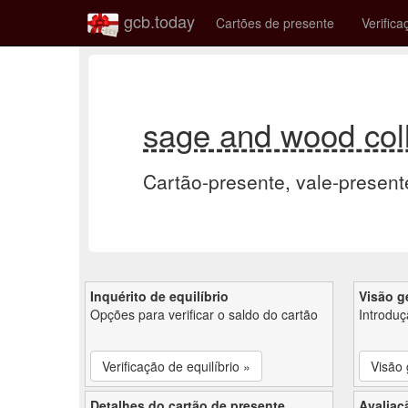
gcb.today
Cartões de presente
Verifica
sage and wood coll
Cartão-presente, vale-present
Inquérito de equilíbrio
Visão g
Opções para verificar o saldo do cartão
Introdu
Verificação de equilíbrio »
Visão 
Detalhes do cartão de presente
Avaliaç