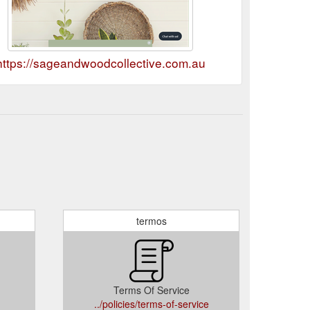
https://sageandwoodcollective.com.au
termos
Terms Of Service
../policies/terms-of-service