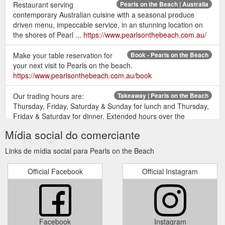
Restaurant serving
Pearls on the Beach | Australia
contemporary Australian cuisine with a seasonal produce
driven menu, impeccable service, in an stunning location on
the shores of Pearl ...
https://www.pearlsonthebeach.com.au/
Make your table reservation for
Book - Pearls on the Beach
your next visit to Pearls on the beach.
https://www.pearlsonthebeach.com.au/book
Our trading hours are:
Takeaway | Pearls on the Beach
Thursday, Friday, Saturday & Sunday for lunch and Thursday,
Friday & Saturday for dinner. Extended hours over the
Christmas & new year period.
Mídia social do comerciante
https://www.pearlsonthebeach.com.au/takeaway
Links de mídia social para Pearls on the Beach
Official Facebook
Official Instagram
Facebook
Instagram