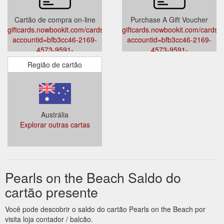
Cartão de compra on-line
Purchase A Gift Voucher
giftcards.nowbookit.com/cards?
giftcards.nowbookit.com/cards?
accountid=bfb3cc46-2169-
accountid=bfb3cc46-2169-
4573-9591-
4573-9591-
0efce332aef6&venueid=3578&theme=light&accent=0,107,120
0efce332aef6&venueid=3578&th
Região de cartão
Austrália
Explorar outras cartas
Pearls on the Beach Saldo do
cartão presente
Você pode descobrir o saldo do cartão Pearls on the Beach por
visita loja contador / balcão.