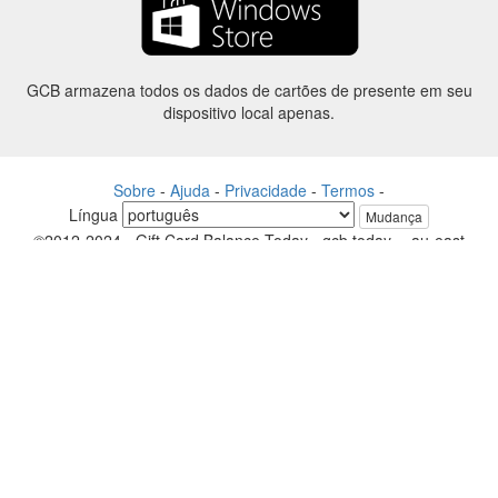
GCB armazena todos os dados de cartões de presente em seu
dispositivo local apenas.
Sobre
-
Ajuda
-
Privacidade
-
Termos
-
Língua
Mudança
©2012-2024 - Gift Card Balance Today - gcb.today - -au-east
Todos os nomes de produtos, logotipos, marcas comerciais e marcas
são propriedade de seus respectivos proprietários.
Todos os nomes de empresa, produto e serviço utilizados neste
website são apenas a fins de identificação.
O site é raneou por uma comunidade independente que não tem
nenhuma associação nem endosso pelos respectivos proprietários de
marcas.