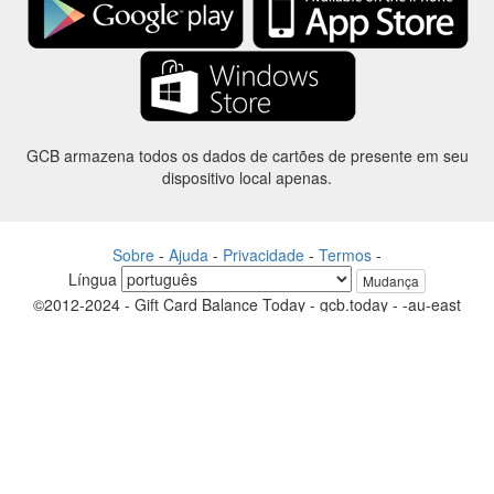
GCB armazena todos os dados de cartões de presente em seu
dispositivo local apenas.
Sobre
-
Ajuda
-
Privacidade
-
Termos
-
Língua
Mudança
©2012-2024 - Gift Card Balance Today - gcb.today - -au-east
Todos os nomes de produtos, logotipos, marcas comerciais e marcas
são propriedade de seus respectivos proprietários.
Todos os nomes de empresa, produto e serviço utilizados neste
website são apenas a fins de identificação.