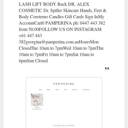
LASH LIFT BODY Back DR. ALEX
COSMETIC Dr. Spiller Skincare Hands, Feet &
Body Coreterno Candles Gift Cards Sign InMy
AccountCart0 PAMPERINA ph: 0447 443 382
from 50.00FOLLOW US ON INSTAGRAM
+61 447 443
382georgina@pamperina.com.auHoursMon
ClosedTue 10am to 7pmWed 10am to 7pmThu
10am to 7pmFri 10am to 7pmSat 10am to
6pmSun Closed