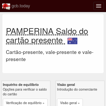
gcb.today
Ativa
nave
PAMPERINA Saldo do
cartão presente
Cartão-presente, vale-presente e vale-
presente
Inquérito de equilíbrio
Visão geral
Opções para verificar o saldo
Introdução do comerciante
do cartão
Verificação de equilíbrio »
Visão geral »