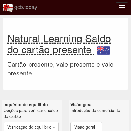
gcb.today
Ativa
nave
Natural Learning Saldo
do cartão presente
Cartão-presente, vale-presente e vale-
presente
Inquérito de equilíbrio
Visão geral
Opções para verificar o saldo
Introdução do comerciante
do cartão
Verificação de equilíbrio »
Visão geral »