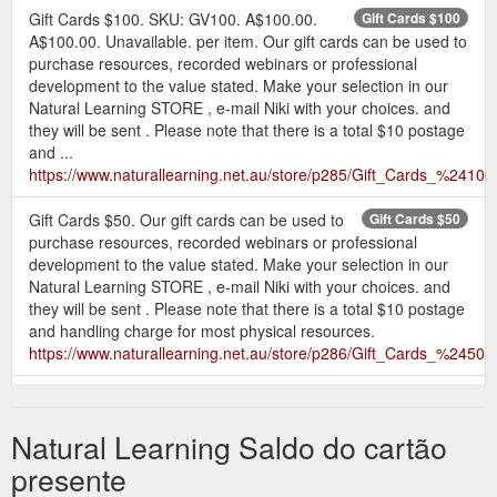
Gift Cards $100. SKU: GV100. A$100.00.
Gift Cards $100
A$100.00. Unavailable. per item. Our gift cards can be used to
purchase resources, recorded webinars or professional
development to the value stated. Make your selection in our
Natural Learning STORE , e-mail Niki with your choices. and
they will be sent . Please note that there is a total $10 postage
and ...
https://www.naturallearning.net.au/store/p285/Gift_Cards_%24100
Gift Cards $50. Our gift cards can be used to
Gift Cards $50
purchase resources, recorded webinars or professional
development to the value stated. Make your selection in our
Natural Learning STORE , e-mail Niki with your choices. and
they will be sent . Please note that there is a total $10 postage
and handling charge for most physical resources.
https://www.naturallearning.net.au/store/p286/Gift_Cards_%2450.
Our gift cards can be used to purchase
Gift Cards $150
resources, recorded webinars or professional development to
Natural Learning Saldo do cartão
the value stated. Make your selection in our Natural Learning
STORE , e-mail Niki with your choices. and they will be sent .
presente
Please note that there is a total $10 postage and handling