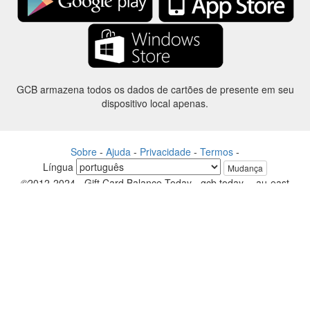
GCB armazena todos os dados de cartões de presente em seu
dispositivo local apenas.
Sobre
-
Ajuda
-
Privacidade
-
Termos
-
Língua
Mudança
©2012-2024 - Gift Card Balance Today - gcb.today - -au-east
Todos os nomes de produtos, logotipos, marcas comerciais e marcas
são propriedade de seus respectivos proprietários.
Todos os nomes de empresa, produto e serviço utilizados neste
website são apenas a fins de identificação.
O site é raneou por uma comunidade independente que não tem