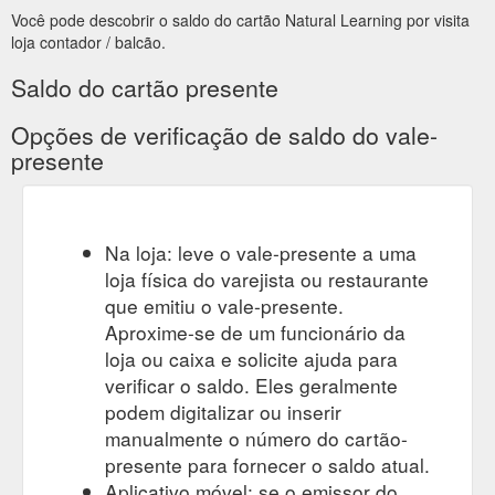
charge for most physical resources. Value. -- $150 Gift Card.
Você pode descobrir o saldo do cartão Natural Learning por visita
https://www.naturallearning.net.au/store/p284/Gift_Cards_%24150
loja contador / balcão.
Saldo do cartão presente
Opções de verificação de saldo do vale-
presente
Na loja: leve o vale-presente a uma
loja física do varejista ou restaurante
que emitiu o vale-presente.
Aproxime-se de um funcionário da
loja ou caixa e solicite ajuda para
verificar o saldo. Eles geralmente
podem digitalizar ou inserir
manualmente o número do cartão-
presente para fornecer o saldo atual.
Aplicativo móvel: se o emissor do