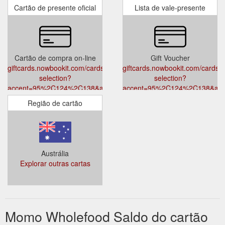
Cartão de presente oficial
Lista de vale-presente
Cartão de compra on-line
Gift Voucher
giftcards.nowbookit.com/cards/card-
giftcards.nowbookit.com/cards/c
selection?
selection?
accent=95%2C124%2C138&accountid=b71f159e-
accent=95%2C124%2C138&acco
62e5-47fc-952d-
62e5-47fc-952d-
Região de cartão
f1e3280a558c&theme=light&venueid=4956
f1e3280a558c&theme=light&ve
Austrália
Explorar outras cartas
Momo Wholefood Saldo do cartão