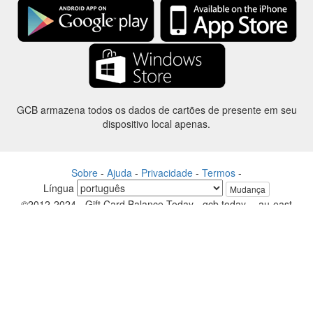
GCB armazena todos os dados de cartões de presente em seu
dispositivo local apenas.
Sobre
-
Ajuda
-
Privacidade
-
Termos
-
Língua
Mudança
©2012-2024 - Gift Card Balance Today - gcb.today - -au-east
Todos os nomes de produtos, logotipos, marcas comerciais e marcas
são propriedade de seus respectivos proprietários.
Todos os nomes de empresa, produto e serviço utilizados neste
website são apenas a fins de identificação.