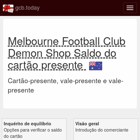
gcb.today
Ativa
nave
Melbourne Football Club
Demon Shop Saldo do
cartão presente
Cartão-presente, vale-presente e vale-
presente
Inquérito de equilíbrio
Visão geral
Opções para verificar o saldo
Introdução do comerciante
do cartão