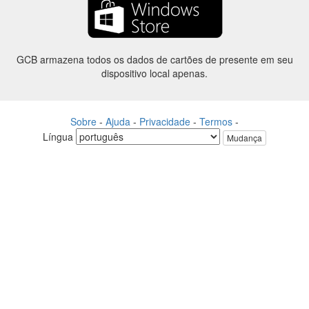
GCB armazena todos os dados de cartões de presente em seu
dispositivo local apenas.
Sobre
-
Ajuda
-
Privacidade
-
Termos
-
Língua
Mudança
©2012-2024 - Gift Card Balance Today - gcb.today - -au-east
Todos os nomes de produtos, logotipos, marcas comerciais e marcas
são propriedade de seus respectivos proprietários.
Todos os nomes de empresa, produto e serviço utilizados neste
website são apenas a fins de identificação.
O site é raneou por uma comunidade independente que não tem
nenhuma associação nem endosso pelos respectivos proprietários de
marcas.