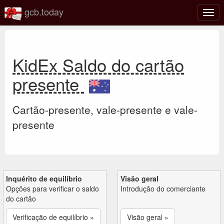
gcb.today
Ativa
nave
KidEx Saldo do cartão
presente
Cartão-presente, vale-presente e vale-
presente
Inquérito de equilíbrio
Visão geral
Opções para verificar o saldo
Introdução do comerciante
do cartão
Verificação de equilíbrio »
Visão geral »