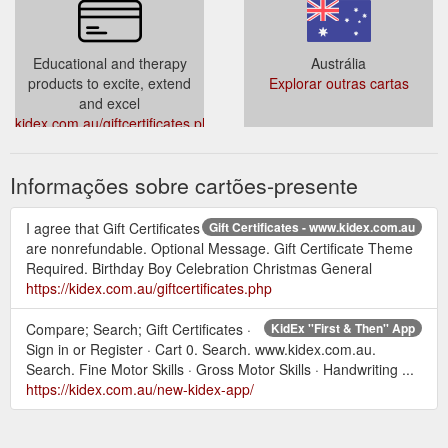
Educational and therapy
Austrália
products to excite, extend
Explorar outras cartas
and excel
kidex.com.au/giftcertificates.php?
action=redeem
Informações sobre cartões-presente
I agree that Gift Certificates
Gift Certificates - www.kidex.com.au
are nonrefundable. Optional Message. Gift Certificate Theme
Required. Birthday Boy Celebration Christmas General
https://kidex.com.au/giftcertificates.php
Compare; Search; Gift Certificates ·
KidEx ''First & Then'' App
Sign in or Register · Cart 0. Search. www.kidex.com.au.
Search. Fine Motor Skills · Gross Motor Skills · Handwriting ...
https://kidex.com.au/new-kidex-app/