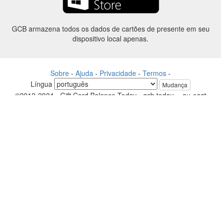
GCB armazena todos os dados de cartões de presente em seu
dispositivo local apenas.
Sobre
-
Ajuda
-
Privacidade
-
Termos
-
Língua
Mudança
©2012-2024 - Gift Card Balance Today - gcb.today - -au-east
Todos os nomes de produtos, logotipos, marcas comerciais e marcas
são propriedade de seus respectivos proprietários.
Todos os nomes de empresa, produto e serviço utilizados neste
website são apenas a fins de identificação.
O site é raneou por uma comunidade independente que não tem
nenhuma associação nem endosso pelos respectivos proprietários de
marcas.
Entre em contato conosco se tiver alguma dúvida ou pergunta.