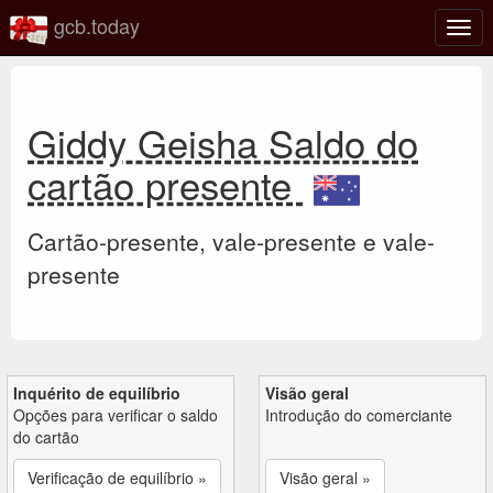
gcb.today
Ativa
nave
Giddy Geisha Saldo do
cartão presente
Cartão-presente, vale-presente e vale-
presente
Inquérito de equilíbrio
Visão geral
Opções para verificar o saldo
Introdução do comerciante
do cartão
Verificação de equilíbrio »
Visão geral »