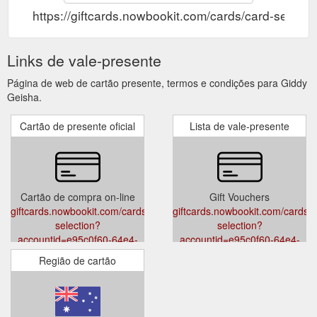
https://giftcards.nowbookit.com/cards/card-se
Links de vale-presente
Página de web de cartão presente, termos e condições para Giddy
Geisha.
Cartão de presente oficial
Lista de vale-presente
Cartão de compra on-line
Gift Vouchers
giftcards.nowbookit.com/cards/card-
giftcards.nowbookit.com/cards/c
selection?
selection?
accountid=e95c0f60-64e4-
accountid=e95c0f60-64e4-
4a82-9341-
4a82-9341-
Região de cartão
1c004082f2bc&venueid=5209&theme=dark&accent=215,15,0
1c004082f2bc&venueid=5209&t