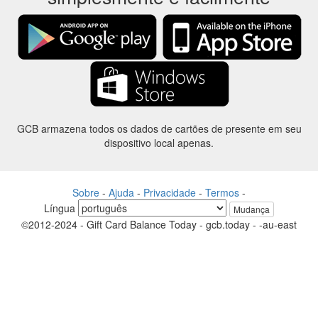
GCB armazena todos os dados de cartões de presente em seu
dispositivo local apenas.
Sobre
-
Ajuda
-
Privacidade
-
Termos
-
Língua
Mudança
©2012-2024 - Gift Card Balance Today - gcb.today - -au-east
Todos os nomes de produtos, logotipos, marcas comerciais e marcas
são propriedade de seus respectivos proprietários.