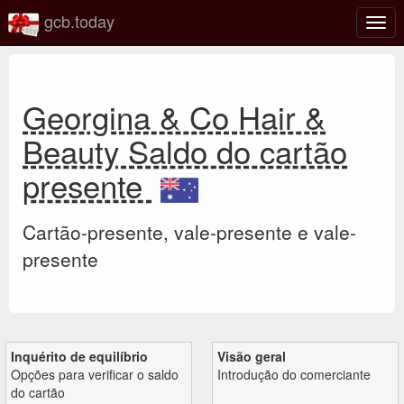
gcb.today
Ativa
nave
Georgina & Co Hair &
Beauty Saldo do cartão
presente
Cartão-presente, vale-presente e vale-
presente
Inquérito de equilíbrio
Visão geral
Opções para verificar o saldo
Introdução do comerciante
do cartão